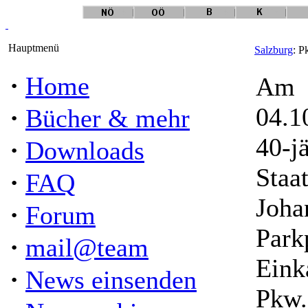
Hauptmenü
Salzburg
: P
·
Home
Am
·
04.1
Bücher & mehr
40-jä
·
Downloads
Staa
·
FAQ
Joha
·
Forum
Park
·
mail@team
Eink
·
News einsenden
Pkw.