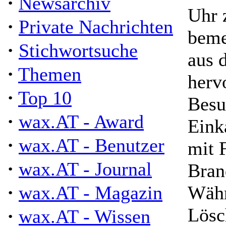
·
Newsarchiv
Uhr 
·
Private Nachrichten
beme
·
Stichwortsuche
aus 
·
Themen
herv
·
Top 10
Besu
·
wax.AT - Award
Eink
·
wax.AT - Benutzer
mit 
·
wax.AT - Journal
Bran
·
wax.AT - Magazin
Währ
Lösc
·
wax.AT - Wissen