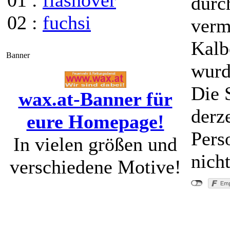
01 :
flashover
durc
02 :
fuchsi
verm
Kalb
Banner
wurd
Die 
wax.at-Banner für
derze
eure Homepage!
Pers
In vielen größen und
nich
verschiedene Motive!