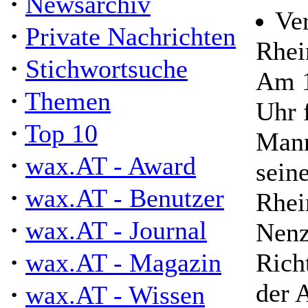
·
Newsarchiv
Ver
·
Private Nachrichten
Rhei
·
Stichwortsuche
Am 1
·
Themen
Uhr f
·
Top 10
Mann
·
wax.AT - Award
sein
·
wax.AT - Benutzer
Rhei
·
wax.AT - Journal
Nenz
·
wax.AT - Magazin
Rich
der 
·
wax.AT - Wissen