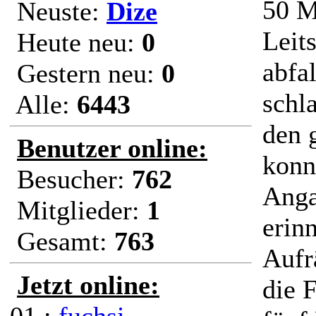
50 M
Neuste:
Dize
Leit
Heute neu:
0
abfa
Gestern neu:
0
schl
Alle:
6443
den 
Benutzer online:
konnt
Besucher:
762
Anga
Mitglieder:
1
erinn
Gesamt:
763
Aufr
Jetzt online:
die 