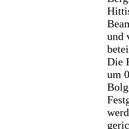
Hitti
Beam
und 
betei
Die 
um 0
Bolg
Fest
werd
geri