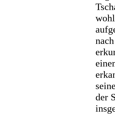
Tsch
wohl
aufg
nach
erku
eine
erka
sein
der 
insg