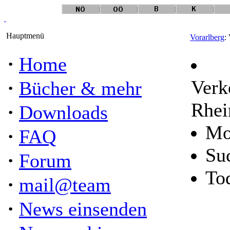
Hauptmenü
Vorarlberg
:
·
Home
·
Verk
Bücher & mehr
Rhei
·
Downloads
Mo
·
FAQ
Su
·
Forum
To
·
mail@team
·
News einsenden