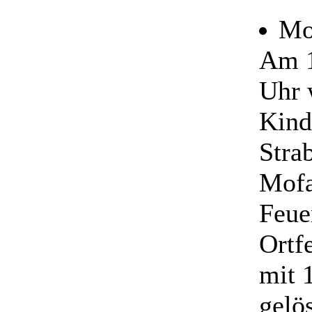
Mo
Am 1
Uhr 
Kind
Stra
Mofa
Feue
Ortf
mit 
gelö