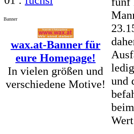
01 :
fuchsi
fünf
Mann
Banner
23.1
dahe
wax.at-Banner für
Ausf
eure Homepage!
ledi
In vielen größen und
und 
verschiedene Motive!
befa
beim
Wert