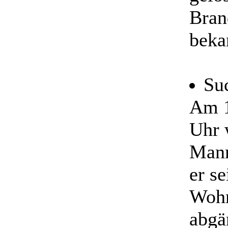
Bran
beka
Su
Am 1
Uhr 
Mann
er se
Wohn
abgä