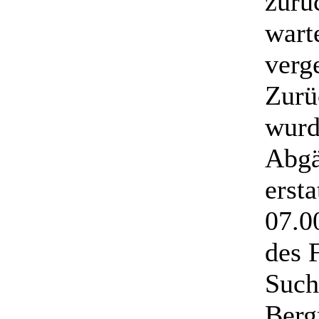
zurü
wart
verg
Zurü
wurd
Abgä
erst
07.0
des 
Such
Berg