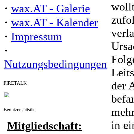
woll
·
wax.AT - Galerie
zufo
·
wax.AT - Kalender
verl
·
Impressum
Ursac
·
Folg
Nutzungsbedingungen
Leit
der 
FIRETALK
befa
mehr
Benutzerstatistik
in e
Mitgliedschaft: