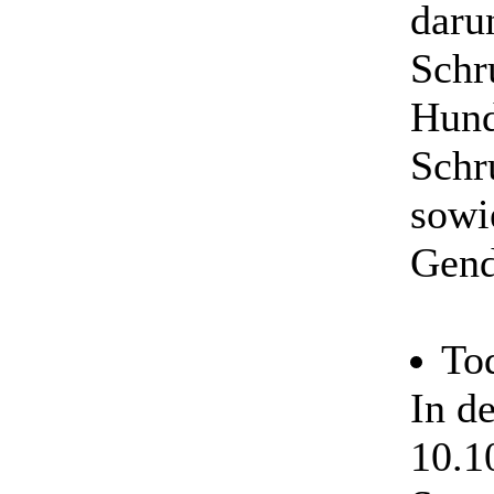
daru
Schr
Hund
Schr
sowi
Gend
To
In d
10.1