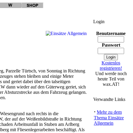
Login
Benutzername
Passwort
Kostenlos
registrieren!
g, Parzelle Türtsch, von Sonntag in Richtung
Und werde noch
euges stehen bleiben und einige Meter
heute Teil von
und geriet dabei über den talseitigen
wax.AT!
KW dann wieder auf den Güterweg geriet, sich
er Absturzstrecke aus dem Fahrzeug gelangen.
en.
Verwandte Links
·
Mehr zu dem
Wiesengrund nach rechts in die
Thema Einsätze
W, der auf der Weißenbildstraße in Richtung
Allgemein
chaden Arbeitsunfall in Stuben am Arlberg
erg mit Fliesenlegerarbeiten beschäftigt. Als