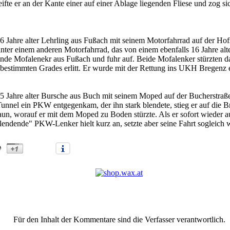
te er an der Kante einer auf einer Ablage liegenden Fliese und zog sich
 Jahre alter Lehrling aus Fußach mit seinem Motorfahrrad auf der Hof
nter einem anderen Motorfahrrad, das von einem ebenfalls 16 Jahre al
ende Mofalenekr aus Fußach und fuhr auf. Beide Mofalenker stürzten d
estimmten Grades erlitt. Er wurde mit der Rettung ins UKH Bregenz ei
5 Jahre alter Bursche aus Buch mit seinem Moped auf der Bucherstra
nnel ein PKW entgegenkam, der ihn stark blendete, stieg er auf die B
un, worauf er mit dem Moped zu Boden stürzte. Als er sofort wieder aufs
endende" PKW-Lenker hielt kurz an, setzte aber seine Fahrt sogleich w
"Verkerhsunfälle im Ländle" |
Anmelden/Neuanmeldung
|
0
Kommenta
Für den Inhalt der Kommentare sind die Verfasser verantwortlich.