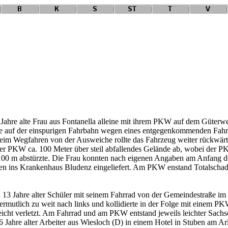
ahre alte Frau aus Fontanella alleine mit ihrem PKW auf dem Güterwe
ie auf der einspurigen Fahrbahn wegen eines entgegenkommenden Fahrz
eim Wegfahren von der Ausweiche rollte das Fahrzeug weiter rückwärts 
 der PKW ca. 100 Meter über steil abfallendes Gelände ab, wobei der P
 100 m abstürzte. Die Frau konnten nach eigenen Angaben am Anfang d
en ins Krankenhaus Bludenz eingeliefert. Am PKW enstand Totalschad
13 Jahre alter Schüler mit seinem Fahrrad von der Gemeindestraße im 
rmutlich zu weit nach links und kollidierte in der Folge mit einem PK
icht verletzt. Am Fahrrad und am PKW entstand jeweils leichter Sachs
ahre alter Arbeiter aus Wiesloch (D) in einem Hotel in Stuben am Arlb