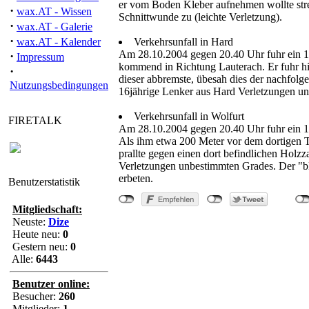
er vom Boden Kleber aufnehmen wollte streif
·
wax.AT - Wissen
Schnittwunde zu (leichte Verletzung).
·
wax.AT - Galerie
·
wax.AT - Kalender
Verkehrsunfall in Hard
Am 28.10.2004 gegen 20.40 Uhr fuhr ein 16
·
Impressum
kommend in Richtung Lauterach. Er fuhr hi
·
dieser abbremste, übesah dies der nachfolg
Nutzungsbedingungen
16jährige Lenker aus Hard Verletzungen unb
Verkehrsunfall in Wolfurt
FIRETALK
Am 28.10.2004 gegen 20.40 Uhr fuhr ein 1
Als ihm etwa 200 Meter vor dem dortigen Tu
prallte gegen einen dort befindlichen Holzza
Verletzungen unbestimmten Grades. Der "bl
erbeten.
Benutzerstatistik
Mitgliedschaft:
Neuste:
Dize
Heute neu:
0
Gestern neu:
0
Alle:
6443
Benutzer online:
Besucher:
260
Mitglieder:
1