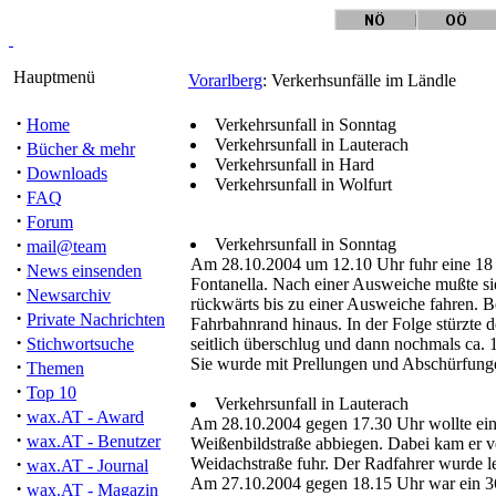
Hauptmenü
Vorarlberg
: Verkerhsunfälle im Ländle
·
Home
Verkehrsunfall in Sonntag
Verkehrsunfall in Lauterach
·
Bücher & mehr
Verkehrsunfall in Hard
·
Downloads
Verkehrsunfall in Wolfurt
·
FAQ
·
Forum
·
Verkehrsunfall in Sonntag
mail@team
Am 28.10.2004 um 12.10 Uhr fuhr eine 18 J
·
News einsenden
Fontanella. Nach einer Ausweiche mußte s
·
Newsarchiv
rückwärts bis zu einer Ausweiche fahren. B
·
Private Nachrichten
Fahrbahnrand hinaus. In der Folge stürzte
·
Stichwortsuche
seitlich überschlug und dann nochmals ca.
Sie wurde mit Prellungen und Abschürfung
·
Themen
·
Top 10
Verkehrsunfall in Lauterach
·
wax.AT - Award
Am 28.10.2004 gegen 17.30 Uhr wollte ein 
·
wax.AT - Benutzer
Weißenbildstraße abbiegen. Dabei kam er ve
·
Weidachstraße fuhr. Der Radfahrer wurde le
wax.AT - Journal
Am 27.10.2004 gegen 18.15 Uhr war ein 36 J
·
wax.AT - Magazin