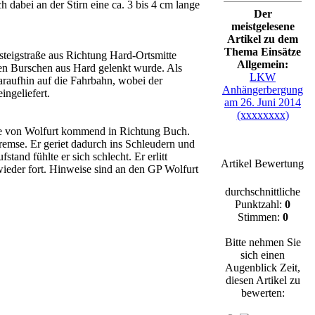
 dabei an der Stirn eine ca. 3 bis 4 cm lange
Der
meistgelesene
Artikel zu dem
Thema Einsätze
steigstraße aus Richtung Hard-Ortsmitte
Allgemein:
ten Burschen aus Hard gelenkt wurde. Als
LKW
araufhin auf die Fahrbahn, wobei der
Anhängerbergung
ngeliefert.
am 26. Juni 2014
(xxxxxxxx)
ße von Wolfurt kommend in Richtung Buch.
remse. Er geriet dadurch ins Schleudern und
tand fühlte er sich schlecht. Er erlitt
Artikel Bewertung
ieder fort. Hinweise sind an den GP Wolfurt
durchschnittliche
Punktzahl:
0
Stimmen:
0
Bitte nehmen Sie
sich einen
Augenblick Zeit,
diesen Artikel zu
re
bewerten: