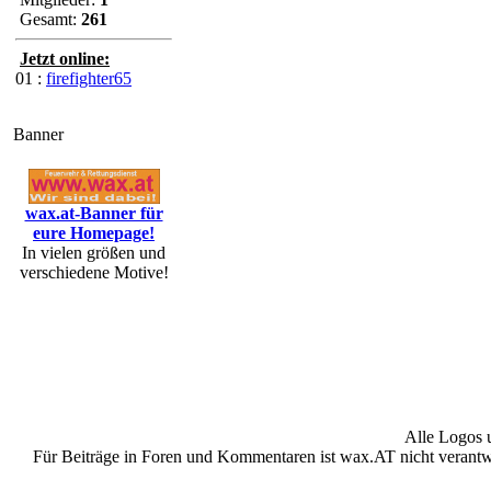
Gesamt:
261
Jetzt online:
01 :
firefighter65
Banner
wax.at-Banner für
eure Homepage!
In vielen größen und
verschiedene Motive!
Alle Logos 
Für Beiträge in Foren und Kommentaren ist wax.AT nicht verantwor