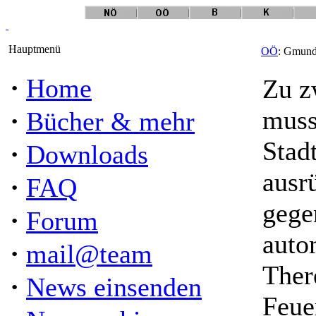
Hauptmenü
OÖ
: Gmunde
·
Home
Zu z
·
muss
Bücher & mehr
Stad
·
Downloads
ausr
·
FAQ
gege
·
Forum
auto
·
mail@team
Ther
·
News einsenden
Feue