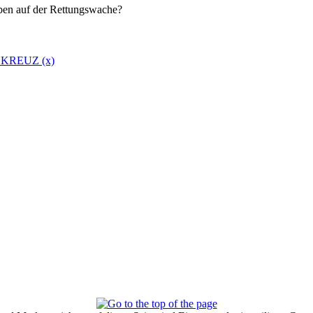
eben auf der Rettungswache?
E KREUZ (x)
von orpheo am 06.01.2010 11:34:03