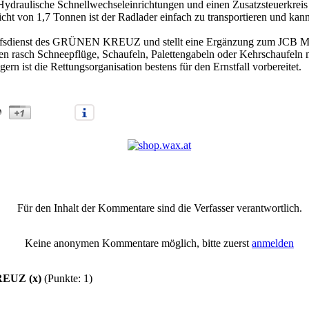
Hydraulische Schnellwechseleinrichtungen und einen Zusatzsteuerkrei
ht von 1,7 Tonnen ist der Radlader einfach zu transportieren und kann
hilfsdienst des GRÜNEN KREUZ und stellt eine Ergänzung zum JCB Mi
en rasch Schneepflüge, Schaufeln, Palettengabeln oder Kehrschaufeln
n ist die Rettungsorganisation bestens für den Ernstfall vorbereitet.
 das GRÜNE KREUZ (x)" |
Anmelden/Neuanmeldung
|
2
Kommentare 
Für den Inhalt der Kommentare sind die Verfasser verantwortlich.
Keine anonymen Kommentare möglich, bitte zuerst
anmelden
REUZ (x)
(Punkte: 1)