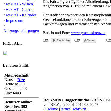
Das Fahrzeug verfügt über Allradlenkung, 
·
wax.AT - Wissen
Angetrieben von 31 Ps und mit einem Gewic
·
wax.AT - Galerie
·
wax.AT - Kalender
Der Radlader erweitert den Katastrophen
Wechselfunktionen beider Fahrzeuge, könn
·
Impressum
Lastkraftwagen und verschiedensten Anhänger
·
Nutzungsbedingungen
Bericht und Foto:
www.grueneskreuz.at
FIRETALK
Benutzerstatistik
"Zweiter Bagger für
Mitgliedschaft:
Neuste:
Dize
Heute neu:
0
Gestern neu:
0
Alle:
6443
Re: Zweiter Bagger für das GRÜNE K
Benutzer online:
von BFW am 06.01.2010 08:50:47
Besucher:
392
(
Userinfo
|
Artikel schicken
)
Mitglieder:
0