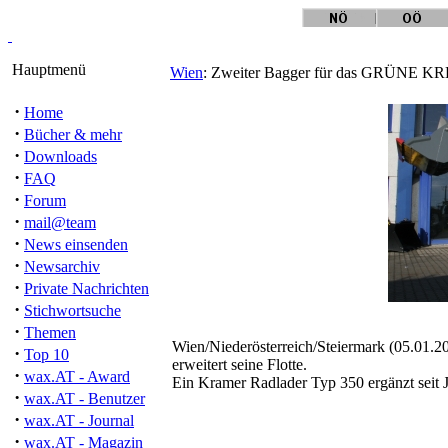
Hauptmenü
Wien
: Zweiter Bagger für das GRÜNE KR
·
Home
·
Bücher & mehr
·
Downloads
·
FAQ
·
Forum
·
mail@team
·
News einsenden
·
Newsarchiv
·
Private Nachrichten
·
Stichwortsuche
·
Themen
Wien/Niederösterreich/Steiermark (05.01.2
·
Top 10
erweitert seine Flotte.
·
wax.AT - Award
Ein Kramer Radlader Typ 350 ergänzt sei
·
wax.AT - Benutzer
·
wax.AT - Journal
·
wax.AT - Magazin