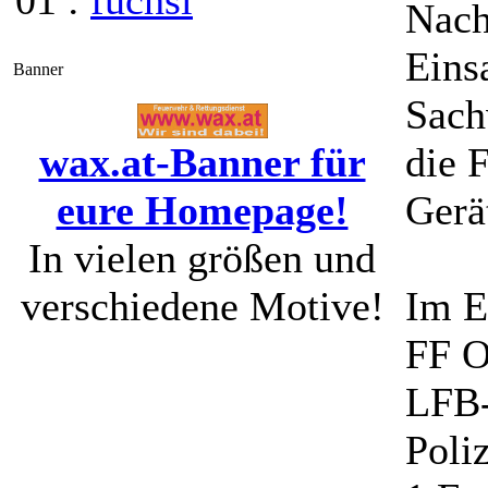
01 :
fuchsi
Nach
Eins
Banner
Sach
wax.at-Banner für
die 
eure Homepage!
Gerä
In vielen größen und
verschiedene Motive!
Im E
FF O
LFB
Poli