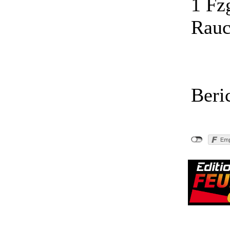
1 Fz
Rauc
Beri