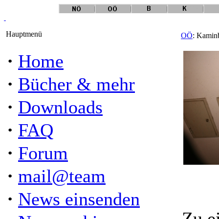
Hauptmenü
OÖ
: Kaminb
·
Home
·
Bücher & mehr
·
Downloads
·
FAQ
·
Forum
·
mail@team
·
News einsenden
Zu e