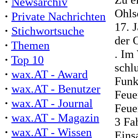
·
Newsarchiv
Ohls
·
Private Nachrichten
17. 
·
Stichwortsuche
der 
·
Themen
. Im
·
Top 10
schl
·
wax.AT - Award
Funk
·
wax.AT - Benutzer
Feue
·
wax.AT - Journal
Feue
·
wax.AT - Magazin
3 Fa
·
wax.AT - Wissen
Eins