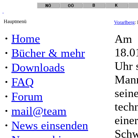
Hauptmenü
Vorarlberg
:
·
Home
Am
·
18.0
Bücher & mehr
Uhr s
·
Downloads
Mann
·
FAQ
sein
·
Forum
tech
·
mail@team
eine
·
News einsenden
Schw