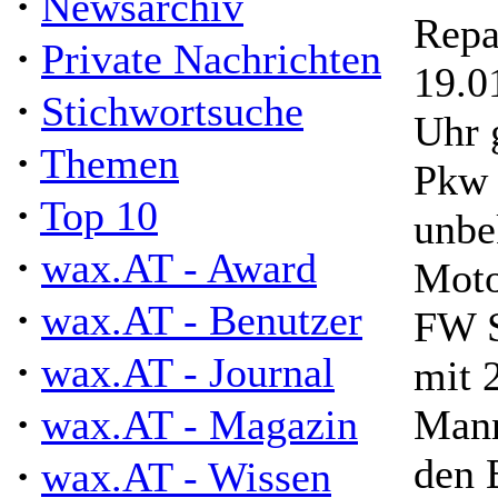
·
Newsarchiv
Repa
·
Private Nachrichten
19.0
·
Stichwortsuche
Uhr g
·
Themen
Pkw 
·
Top 10
unbe
·
wax.AT - Award
Moto
·
wax.AT - Benutzer
FW S
·
wax.AT - Journal
mit 
·
wax.AT - Magazin
Mann
den 
·
wax.AT - Wissen