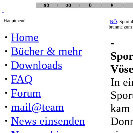
Hauptmenü
NÖ
: Sportp
brannte zum 
·
Home
-
·
Bücher & mehr
Spor
·
Downloads
Vöse
·
FAQ
In e
·
Forum
Spor
·
mail@team
kam 
·
News einsenden
Donn