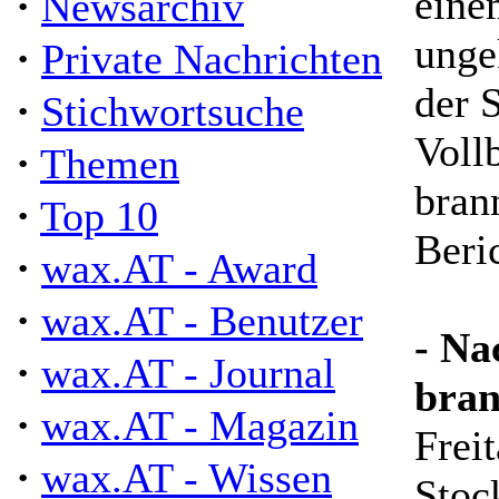
·
eine
Newsarchiv
unge
·
Private Nachrichten
der 
·
Stichwortsuche
Voll
·
Themen
bran
·
Top 10
Beri
·
wax.AT - Award
·
wax.AT - Benutzer
- Na
·
wax.AT - Journal
bran
·
wax.AT - Magazin
Freit
·
wax.AT - Wissen
Stoc