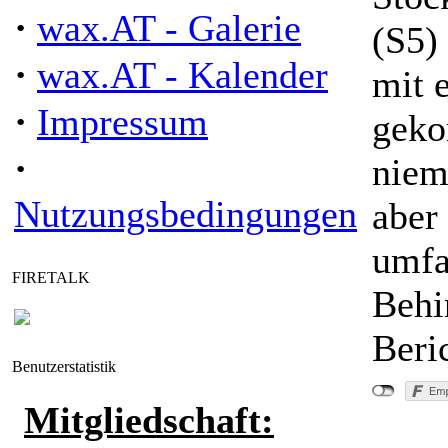
·
wax.AT - Galerie
(S5)
·
wax.AT - Kalender
mit 
·
Impressum
geko
·
niem
Nutzungsbedingungen
aber
umfa
FIRETALK
Behi
Beri
Benutzerstatistik
Mitgliedschaft: