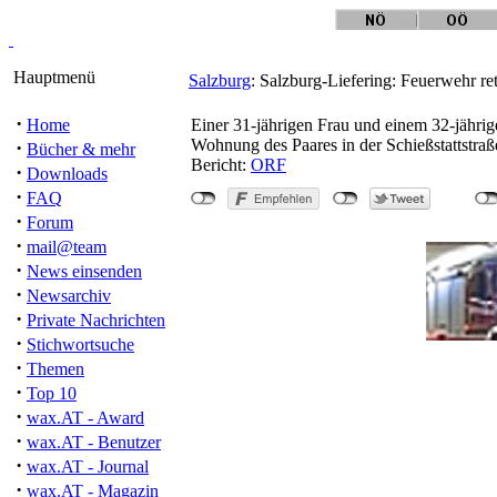
Hauptmenü
Salzburg
: Salzburg-Liefering: Feuerwehr r
·
Home
Einer 31-jährigen Frau und einem 32-jährig
Wohnung des Paares in der Schießstattstraß
·
Bücher & mehr
Bericht:
ORF
·
Downloads
·
FAQ
·
Forum
·
mail@team
·
News einsenden
·
Newsarchiv
·
Private Nachrichten
·
Stichwortsuche
·
Themen
·
Top 10
"Salzburg-Lieferi
·
wax.AT - Award
·
wax.AT - Benutzer
·
wax.AT - Journal
·
wax.AT - Magazin