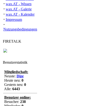
·
wax.AT - Wissen
·
wax.AT - Galerie
·
wax.AT - Kalender
·
Impressum
·
Nutzungsbedingungen
FIRETALK
Benutzerstatistik
Mitgliedschaft:
Neuste:
Dize
Heute neu:
0
Gestern neu:
0
Alle:
6443
Benutzer online:
Besucher:
238
Mitglieder:
0