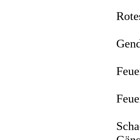
Rote
Gend
Feue
Feue
Scha
Gäns