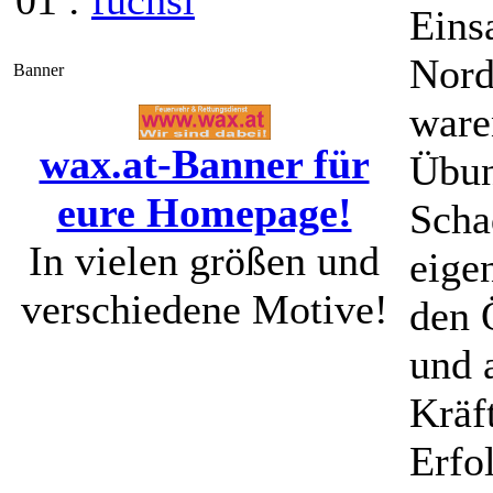
01 :
fuchsi
Eins
Nord
Banner
waren
wax.at-Banner für
Übun
eure Homepage!
Scha
In vielen größen und
eige
verschiedene Motive!
den 
und 
Kräf
Erfo