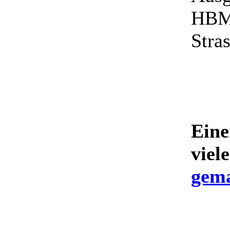
HBM 
Stras
Eine
viel
gema