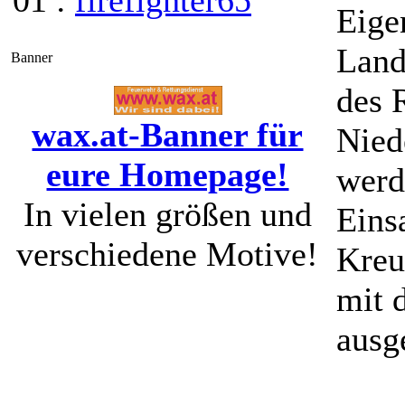
01 :
firefighter65
Eige
Land
Banner
des 
wax.at-Banner für
Nied
eure Homepage!
werd
In vielen größen und
Eins
verschiedene Motive!
Kreu
mit 
ausge