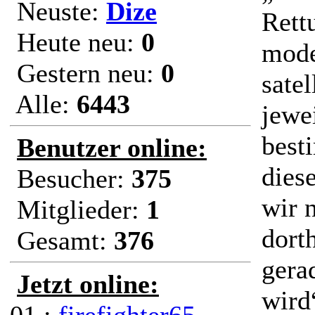
Neuste:
Dize
Rett
Heute neu:
0
mode
Gestern neu:
0
satel
Alle:
6443
jewe
best
Benutzer online:
dies
Besucher:
375
wir 
Mitglieder:
1
dort
Gesamt:
376
gera
Jetzt online:
wird“