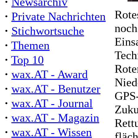
·
Newsarchiv
Rote
·
Private Nachrichten
noch
·
Stichwortsuche
Eins
·
Themen
Tech
·
Top 10
Rote
·
wax.AT - Award
Nied
·
wax.AT - Benutzer
GPS-
·
wax.AT - Journal
Zuku
·
wax.AT - Magazin
Rett
·
wax.AT - Wissen
fläc