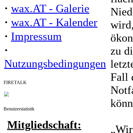
·
wax.AT - Galerie
Nied
·
wax.AT - Kalender
wird
·
Impressum
ökon
·
zu d
Nutzungsbedingungen
letz
Fall
FIRETALK
Notfa
könn
Benutzerstatistik
Mitgliedschaft:
„Wir