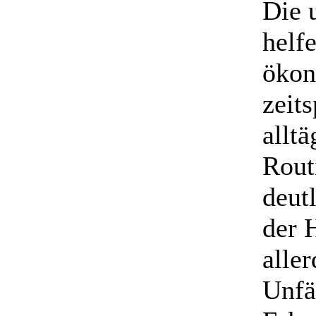
Die 
helfe
ökon
zeit
alltä
Rout
deutl
der 
alle
Unfä