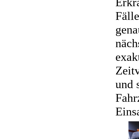
Erkr
Fälle
gena
näch
exak
Zeit
und 
Fahr
Eins