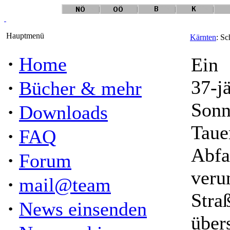
Hauptmenü
Kärnten
: Sc
·
Home
Ein
·
37-j
Bücher & mehr
Sonn
·
Downloads
Taue
·
FAQ
Abfa
·
Forum
veru
·
mail@team
Stra
·
News einsenden
über