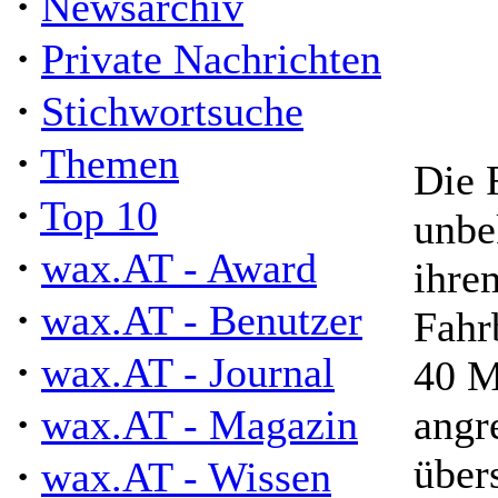
·
Newsarchiv
·
Private Nachrichten
·
Stichwortsuche
·
Themen
Die 
·
Top 10
unbe
·
wax.AT - Award
ihre
·
wax.AT - Benutzer
Fahr
·
wax.AT - Journal
40 M
·
wax.AT - Magazin
angr
über
·
wax.AT - Wissen