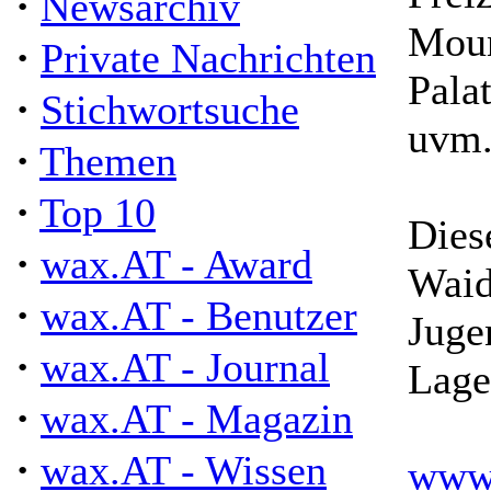
·
Newsarchiv
Moun
·
Private Nachrichten
Pala
·
Stichwortsuche
uvm.
·
Themen
·
Top 10
Dies
·
wax.AT - Award
Waid
·
wax.AT - Benutzer
Juge
·
wax.AT - Journal
Lager
·
wax.AT - Magazin
·
wax.AT - Wissen
www.