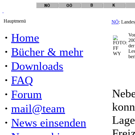
Hauptmenü
NÖ
: Landes
·
Home
Vom
200
der
·
Bücher & mehr
Les
ber
·
Downloads
·
FAQ
Nebe
·
Forum
konn
·
mail@team
Lage
·
News einsenden
Frei