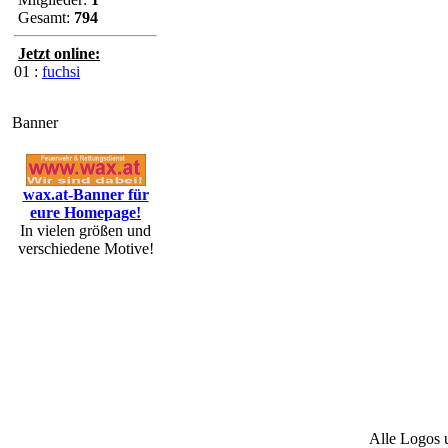
Gesamt:
794
Jetzt online:
01 :
fuchsi
Banner
wax.at-Banner für
eure Homepage!
In vielen größen und
verschiedene Motive!
Alle Logos 