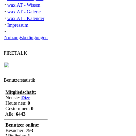
"Küchenbrand. 
·
wax.AT - Wissen
·
wax.AT - Galerie
·
wax.AT - Kalender
·
Impressum
·
Nutzungsbedingungen
FIRETALK
Benutzerstatistik
Mitgliedschaft:
Neuste:
Dize
Heute neu:
0
Gestern neu:
0
Alle:
6443
Benutzer online:
Besucher:
793
Mitglieder:
1