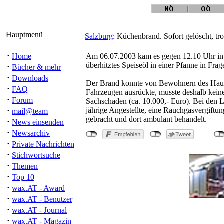
Hauptmenü
Salzburg
: Küchenbrand. Sofort gelöscht, t
·
Home
Am 06.07.2003 kam es gegen 12.10 Uhr in
überhitztes Speiseöl in einer Pfanne in Fr
·
Bücher & mehr
·
Downloads
Der Brand konnte von Bewohnern des Hause
·
FAQ
Fahrzeugen ausrückte, musste deshalb keine
·
Forum
Sachschaden (ca. 10.000,- Euro). Bei den L
·
jährige Angestellte, eine Rauchgasvergif
mail@team
gebracht und dort ambulant behandelt.
·
News einsenden
·
Newsarchiv
·
Private Nachrichten
·
Stichwortsuche
·
Themen
·
Top 10
·
wax.AT - Award
·
wax.AT - Benutzer
·
wax.AT - Journal
·
wax.AT - Magazin