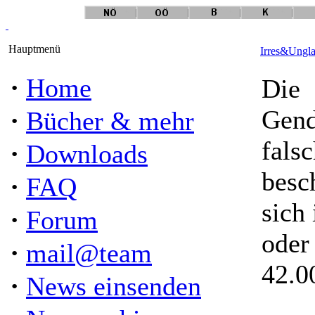
Hauptmenü
Irres&Ungla
·
Home
Die
·
Gend
Bücher & mehr
fals
·
Downloads
besc
·
FAQ
sich 
·
Forum
oder
·
mail@team
42.0
·
News einsenden