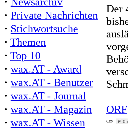
·
Newsarchiv
Der 
·
Private Nachrichten
bish
·
Stichwortsuche
ausl
·
Themen
vorg
·
Top 10
Behö
·
wax.AT - Award
vers
·
wax.AT - Benutzer
Schm
·
wax.AT - Journal
·
wax.AT - Magazin
ORF
·
wax.AT - Wissen