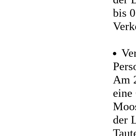
bis 
Verk
Ver
Pers
Am 2
eine
Moos
der 
Taut