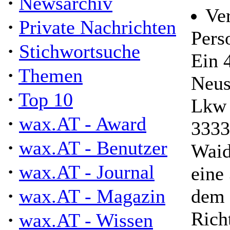
·
Newsarchiv
Ver
·
Private Nachrichten
Pers
·
Stichwortsuche
Ein 
·
Themen
Neus
·
Top 10
Lkw 
·
wax.AT - Award
3333
·
wax.AT - Benutzer
Waid
·
wax.AT - Journal
eine
·
wax.AT - Magazin
dem 
Rich
·
wax.AT - Wissen