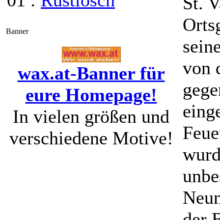
01 :
Rüstlösch
St. 
Orts
Banner
sein
von 
wax.at-Banner für
gege
eure Homepage!
eing
In vielen größen und
Feue
verschiedene Motive!
wurd
unbe
Neun
der 