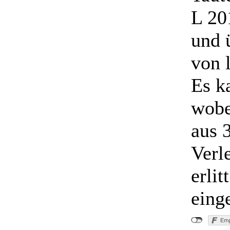
L 20
und 
von 
Es k
wobe
aus 
Verl
erli
einge