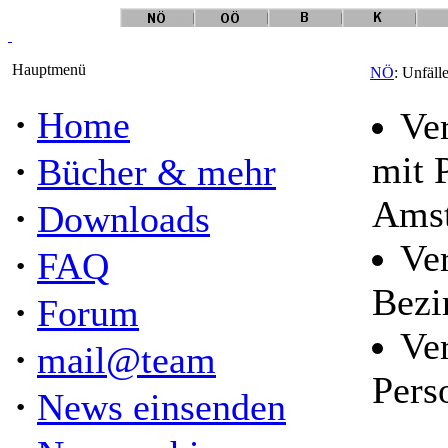
Hauptmenü
NÖ
: Unfäll
·
Home
Ve
·
mit 
Bücher & mehr
Amst
·
Downloads
Ve
·
FAQ
Bezi
·
Forum
Ver
·
mail@team
Pers
·
News einsenden