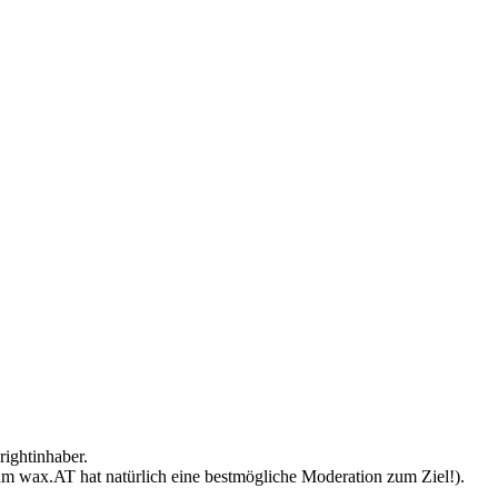
n/Neuanmeldung
|
0
Kommentare
ightinhaber.
 um wax.AT hat natürlich eine bestmögliche Moderation zum Ziel!).