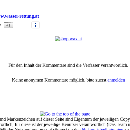
w.wasser-rettung.at
erausbildung für 5 Landesverbände in Bad Goisern durch !" |
Anmelde
Für den Inhalt der Kommentare sind die Verfasser verantwortlich.
Keine anonymen Kommentare möglich, bitte zuerst
anmelden
und Markenzeichen auf dieser Seite sind Eigentum der jeweiligen Copyr
tlich, für diese ist der jeweilige Benutzer verantwortlich (Das Team
Mit der Nutzung von wax.at stimmst du den
Nutzungsbedingungen
zu.