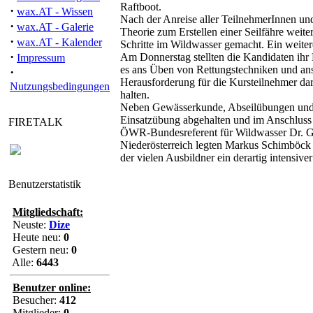
Raftboot.
·
wax.AT - Wissen
Nach der Anreise aller TeilnehmerInnen un
·
wax.AT - Galerie
Theorie zum Erstellen einer Seilfähre weit
·
wax.AT - Kalender
Schritte im Wildwasser gemacht. Ein weit
·
Am Donnerstag stellten die Kandidaten ihr
Impressum
es ans Üben von Rettungstechniken und an
·
Herausforderung für die Kursteilnehmer da
Nutzungsbedingungen
halten.
Neben Gewässerkunde, Abseilübungen und w
Einsatzübung abgehalten und im Anschluss 
FIRETALK
ÖWR-Bundesreferent für Wildwasser Dr. Ger
Niederösterreich legten Markus Schimböck 
der vielen Ausbildner ein derartig intensi
Benutzerstatistik
Mitgliedschaft:
Neuste:
Dize
Heute neu:
0
Gestern neu:
0
Alle:
6443
Benutzer online:
Besucher:
412
Mitglieder:
0