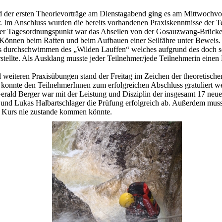
d der ersten Theorievorträge am Dienstagabend ging es am Mittwochvo
er. Im Anschluss wurden die bereits vorhandenen Praxiskenntnisse der T
erer Tagesordnungspunkt war das Abseilen von der Gosauzwang-Brücke
 Können beim Raften und beim Aufbauen einer Seilfähre unter Beweis.
s durchschwimmen des „Wilden Lauffen“ welches aufgrund des doch s
rstellte. Als Ausklang musste jeder Teilnehmer/jede Teilnehmerin ein
eiteren Praxisübungen stand der Freitag im Zeichen der theoretisch
konnte den TeilnehmerInnen zum erfolgreichen Abschluss gratuliert w
ald Berger war mit der Leistung und Disziplin der insgesamt 17 neue
und Lukas Halbartschlager die Prüfung erfolgreich ab. Außerdem muss
ver Kurs nie zustande kommen könnte.