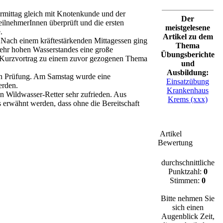
rmittag gleich mit Knotenkunde und der
Der
eilnehmerInnen überprüft und die ersten
meistgelesene
.
Artikel zu dem
 Nach einem kräftestärkenden Mittagessen ging
Thema
ehr hohen Wasserstandes eine große
Übungsberichte
en Kurzvortrag zu einem zuvor gezogenen Thema
und
Ausbildung:
en Prüfung. Am Samstag wurde eine
Einsatzübung
erden.
Krankenhaus
n Wildwasser-Retter sehr zufrieden. Aus
Krems (xxx)
 erwähnt werden, dass ohne die Bereitschaft
Artikel
Bewertung
durchschnittliche
Punktzahl:
0
Stimmen:
0
Bitte nehmen Sie
sich einen
Augenblick Zeit,