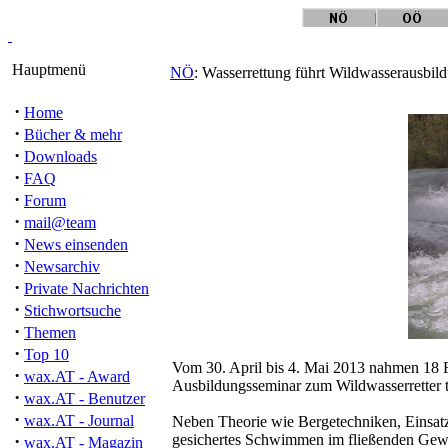
Hauptmenü
NÖ
: Wasserrettung führt Wildwasserausbil
·
Home
·
Bücher & mehr
·
Downloads
·
FAQ
·
Forum
·
mail@team
·
News einsenden
·
Newsarchiv
·
Private Nachrichten
·
Stichwortsuche
·
Themen
·
Top 10
Vom 30. April bis 4. Mai 2013 nahmen 18 F
·
wax.AT - Award
Ausbildungsseminar zum Wildwasserretter t
·
wax.AT - Benutzer
·
wax.AT - Journal
Neben Theorie wie Bergetechniken, Einsatz
·
gesichertes Schwimmen im fließenden Gew
wax.AT - Magazin