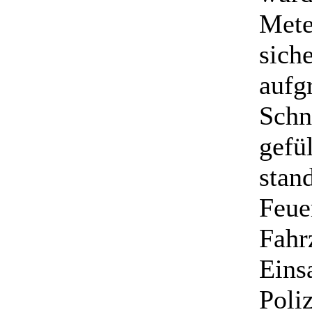
Mete
siche
aufg
Schn
gefü
stan
Feue
Fahr
Eins
Poliz