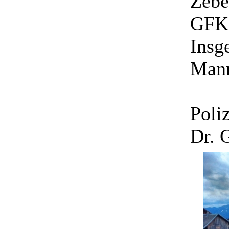
Zebe
GFK 
Insg
Mann
Poliz
Dr. 