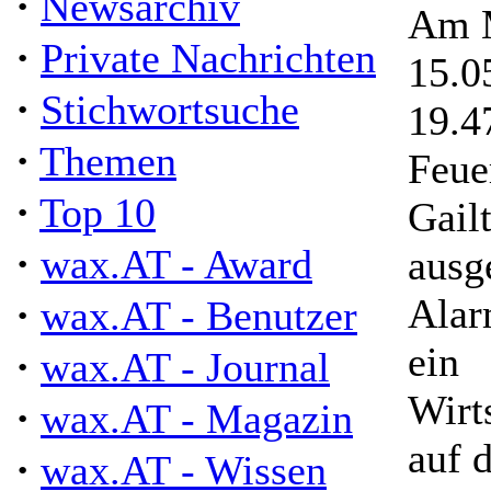
·
Newsarchiv
Am M
·
Private Nachrichten
15.0
·
Stichwortsuche
19.4
·
Themen
Feue
·
Top 10
Gail
·
wax.AT - Award
ausg
·
Alar
wax.AT - Benutzer
ein
·
wax.AT - Journal
Wirt
·
wax.AT - Magazin
auf 
·
wax.AT - Wissen