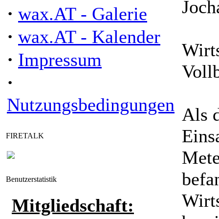
Joch
·
wax.AT - Galerie
·
wax.AT - Kalender
Wirt
·
Impressum
Voll
·
Nutzungsbedingungen
Als 
Eins
FIRETALK
Mete
befa
Benutzerstatistik
Wirt
Mitgliedschaft: