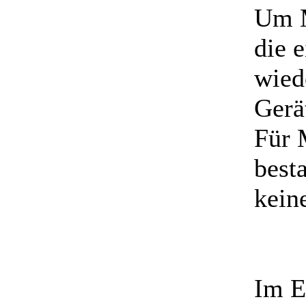
Um M
die 
wied
Gerä
Für 
best
kein
Im E