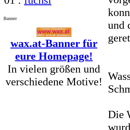
01 :
fuchsi
konn
Banner
und 
gere
wax.at-Banner für
eure Homepage!
In vielen größen und
Wass
verschiedene Motive!
Schm
Die 
wurd