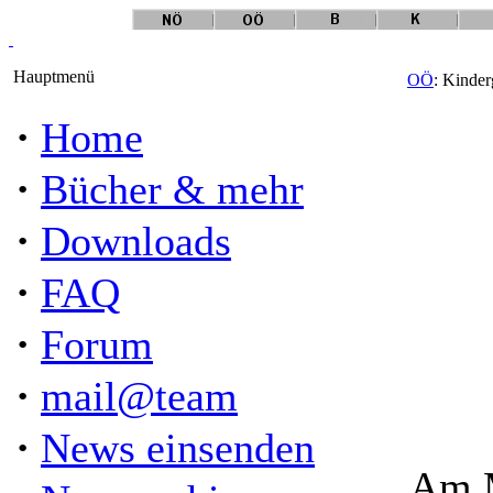
Hauptmenü
OÖ
: Kinde
·
Home
·
Bücher & mehr
·
Downloads
·
FAQ
·
Forum
·
mail@team
·
News einsenden
Am M