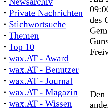
·
Newsarchiv
09:0
·
Private Nachrichten
des 
·
Stichwortsuche
Geme
·
Themen
Guns
·
Top 10
Frei
·
wax.AT - Award
·
wax.AT - Benutzer
·
wax.AT - Journal
·
wax.AT - Magazin
Den 
·
wax.AT - Wissen
ande