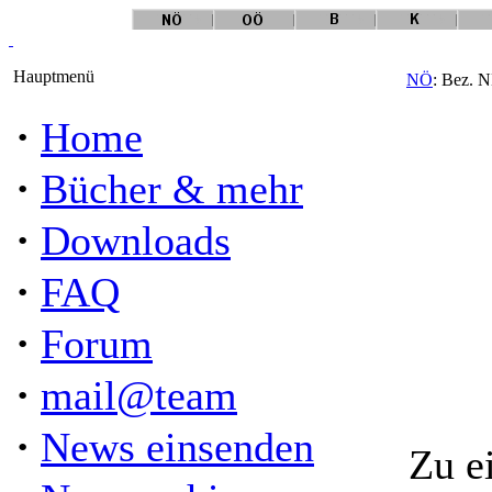
Hauptmenü
NÖ
: Bez. N
·
Home
·
Bücher & mehr
·
Downloads
·
FAQ
·
Forum
·
mail@team
·
News einsenden
Zu e