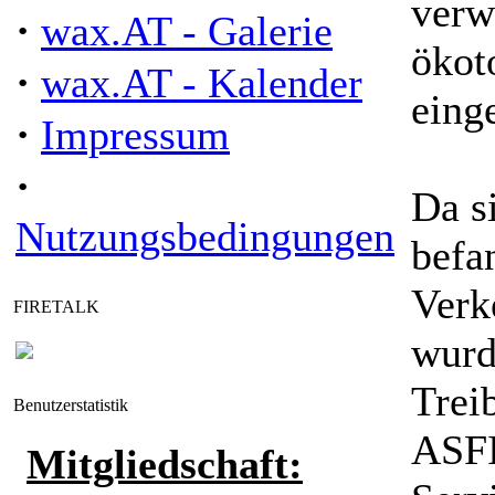
verw
·
wax.AT - Galerie
ökot
·
wax.AT - Kalender
eing
·
Impressum
·
Da s
Nutzungsbedingungen
befa
Verk
FIRETALK
wurd
Treib
Benutzerstatistik
ASFI
Mitgliedschaft: