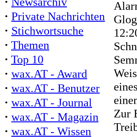
·
Newsarchiv
Alar
·
Private Nachrichten
Glog
·
Stichwortsuche
12:2
·
Themen
Schn
·
Top 10
Semm
·
Weis
wax.AT - Award
eine
·
wax.AT - Benutzer
eine
·
wax.AT - Journal
Zur 
·
wax.AT - Magazin
Trei
·
wax.AT - Wissen