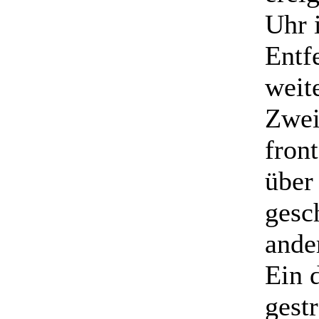
Uhr 
Entf
weit
Zwei
fron
über
gesc
ande
Ein 
gestr