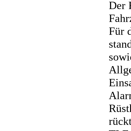
Der 
Fahr
Für 
stan
sowi
Allg
Eins
Alar
Rüst
rück