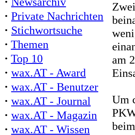
·
Newsarchiv
Zwei
·
Private Nachrichten
bein
·
Stichwortsuche
weni
·
Themen
einan
·
Top 10
am 2
·
wax.AT - Award
Einsa
·
wax.AT - Benutzer
Um c
·
wax.AT - Journal
PKW-
·
wax.AT - Magazin
beim
·
wax.AT - Wissen