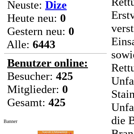
Rett
Neuste:
Dize
Erst
Heute neu:
0
vers
Gestern neu:
0
Eins
Alle:
6443
sowi
Benutzer online:
Rett
Besucher:
425
Unfa
Mitglieder:
0
Stain
Gesamt:
425
Unfa
die 
Banner
Bran