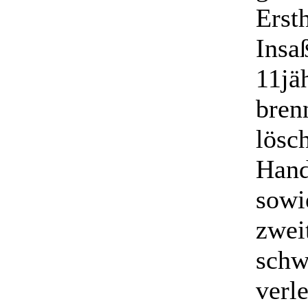
Ersth
Insa
11jä
bren
lösc
Hand
sowi
zwei
schw
verle