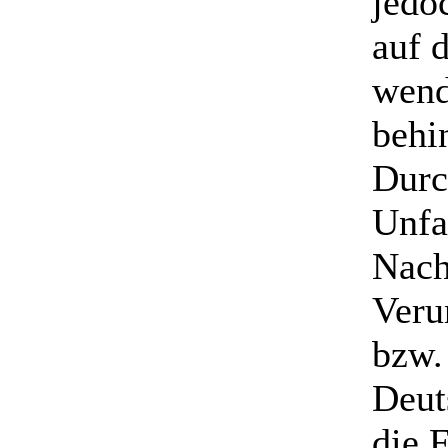
jedo
auf 
wend
behi
Dur
Unfa
Nach
Veru
bzw
Deut
die 