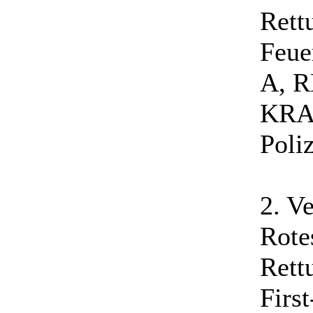
Rett
Feue
A, 
KRAN
Poli
2. V
Rote
Rett
Firs