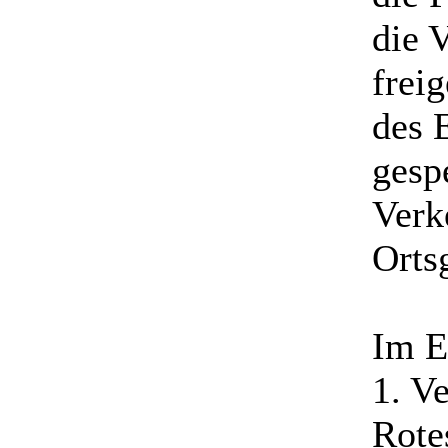
die 
frei
des 
gesp
Verk
Orts
Im E
1. V
Rote