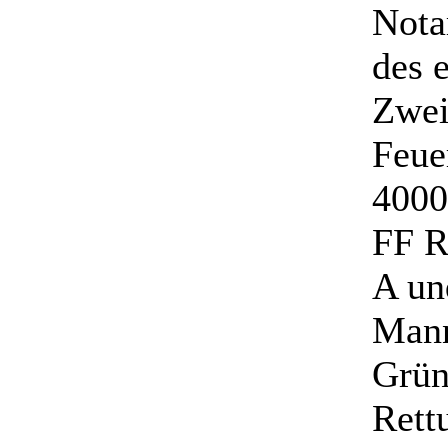
Nota
des 
Zwei
Feue
4000
FF R
A un
Man
Grün
Rett