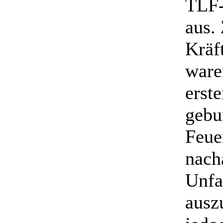
TLF-
aus.
Kräf
ware
erst
gebu
Feue
nach
Unfa
ausz