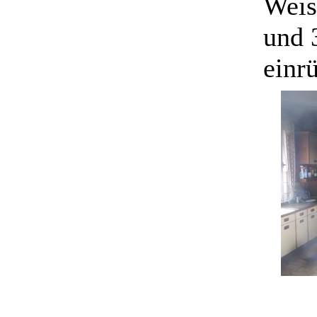
Weis
und 
einr