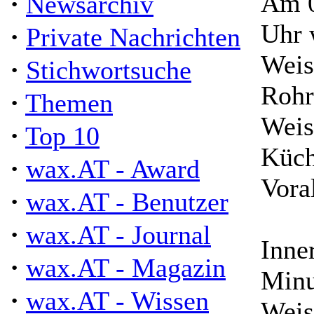
·
Am 0
Newsarchiv
Uhr 
·
Private Nachrichten
Weis
·
Stichwortsuche
Rohr
·
Themen
Weis
·
Top 10
Küch
·
wax.AT - Award
Vora
·
wax.AT - Benutzer
·
wax.AT - Journal
Inne
·
wax.AT - Magazin
Minu
·
wax.AT - Wissen
Weis