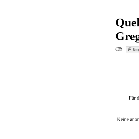
Quel
Greg
"Küchenbra
Für d
Keine anon