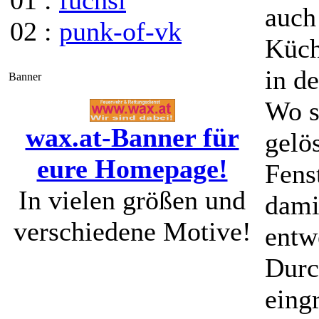
01 :
fuchsi
auch
02 :
punk-of-vk
Küch
in d
Banner
Wo s
wax.at-Banner für
gelö
eure Homepage!
Fens
In vielen größen und
dami
verschiedene Motive!
entw
Durc
eing