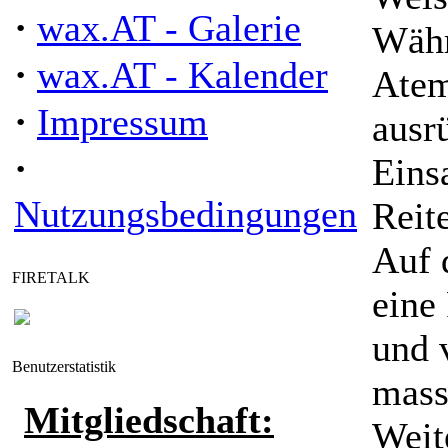
·
wax.AT - Galerie
Währ
·
wax.AT - Kalender
Atem
·
Impressum
ausr
·
Eins
Nutzungsbedingungen
Reit
Auf 
FIRETALK
eine
und 
Benutzerstatistik
mass
Mitgliedschaft:
Weit