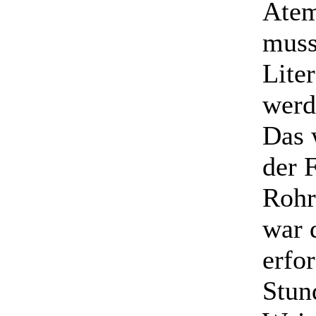
Atem
muss
Lite
werd
Das 
der 
Rohr
war 
erfo
Stun