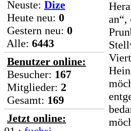
Neuste:
Dize
Hera
Heute neu:
0
an“,
Gestern neu:
0
Prunb
Alle:
6443
Stell
Vier
Benutzer online:
Hein
Besucher:
167
möch
Mitglieder:
2
entg
Gesamt:
169
beda
Jetzt online:
möch