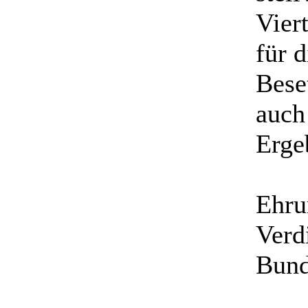
Viert
für 
Bese
auch
Erge
Ehru
Verd
Bund