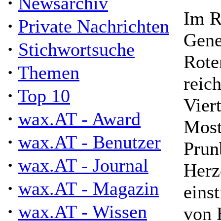
·
Newsarchiv
Im R
·
Private Nachrichten
Gene
·
Stichwortsuche
Rote
·
Themen
reic
·
Top 10
Viert
·
wax.AT - Award
Most
·
wax.AT - Benutzer
Prun
·
wax.AT - Journal
Herz
·
wax.AT - Magazin
eins
·
wax.AT - Wissen
von 