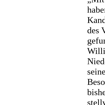
habe
Kand
des V
gefu
Will
Nied
sein
Beso
bish
stell