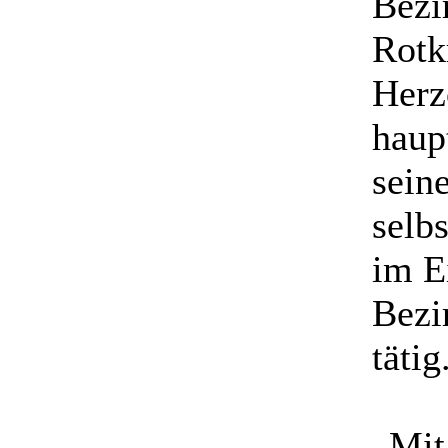
Bezir
Rotk
Herz
haupt
seine
selbs
im E
Bezi
tätig
„Mit