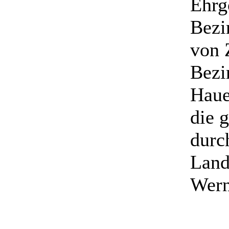
Ehrg
Bezi
von 
Bezi
Haue
die 
durc
Land
Wern