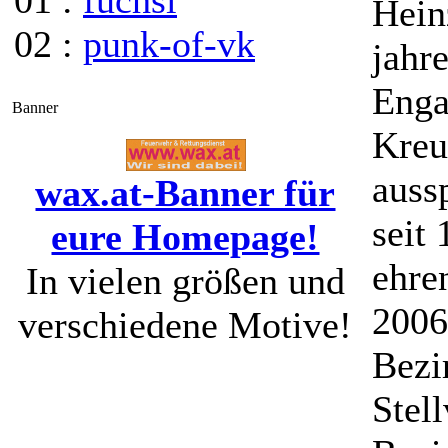
01 :
fuchsi
Hein
02 :
punk-of-vk
jahr
Enga
Banner
Kreu
auss
wax.at-Banner für
seit
eure Homepage!
ehre
In vielen größen und
2006
verschiedene Motive!
Bezir
Stell