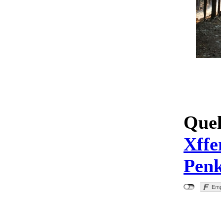
Quel
Xffe
Penk