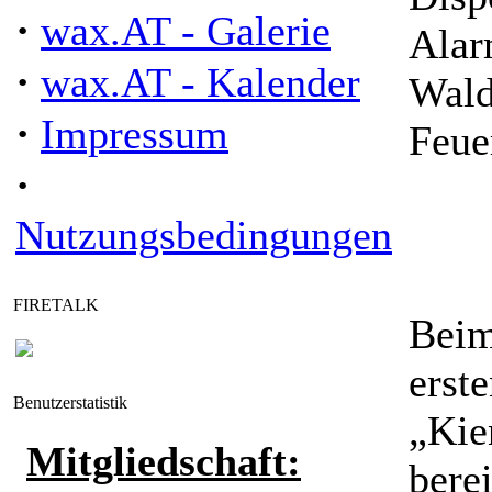
·
wax.AT - Galerie
Alar
·
wax.AT - Kalender
Wald
·
Impressum
Feue
·
Nutzungsbedingungen
FIRETALK
Beim
erst
Benutzerstatistik
„Kie
Mitgliedschaft:
bere