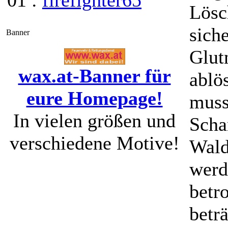
01 :
firefighter65
Lösc
sich
Banner
Glutn
wax.at-Banner für
ablö
eure Homepage!
muss
In vielen größen und
Scha
verschiedene Motive!
Wald
werd
betr
betr