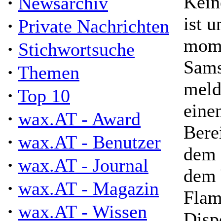
·
Kein
Newsarchiv
ist 
·
Private Nachrichten
mome
·
Stichwortsuche
Sams
·
Themen
meld
·
Top 10
eine
·
wax.AT - Award
Bere
·
wax.AT - Benutzer
dem 
·
wax.AT - Journal
dem 
·
wax.AT - Magazin
Flam
·
wax.AT - Wissen
Disp