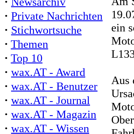
·
Am S
Newsarchiv
19.0
·
Private Nachrichten
ein 
·
Stichwortsuche
Moto
·
Themen
L133
·
Top 10
·
wax.AT - Award
Aus 
·
wax.AT - Benutzer
Ursa
·
wax.AT - Journal
Moto
·
wax.AT - Magazin
Ober
·
wax.AT - Wissen
Fahr