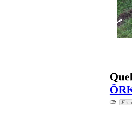
Quel
ÖRK/