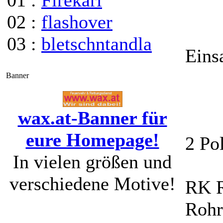
01 :
Firekarl
02 :
flashover
03 :
bletschntandla
Eins
Banner
wax.at-Banner für
eure Homepage!
2 Pol
In vielen größen und
verschiedene Motive!
RK 
Rohr