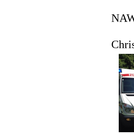
NAW 
Chri