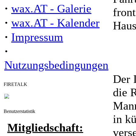
·
wax.AT - Galerie
fron
·
wax.AT - Kalender
Haus
·
Impressum
·
Nutzungsbedingungen
Der 
FIRETALK
die
Mann
Benutzerstatistik
in k
Mitgliedschaft:
vers