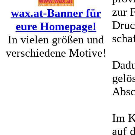
zur 
wax.at-Banner für
Druc
eure Homepage!
scha
In vielen größen und
verschiedene Motive!
Dadu
gelö
Absc
Im K
auf 