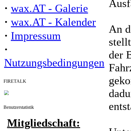
Ausf
·
wax.AT - Galerie
·
wax.AT - Kalender
An d
·
Impressum
stell
·
der 
Nutzungsbedingungen
Fahr
geko
FIRETALK
dadu
ents
Benutzerstatistik
Mitgliedschaft: