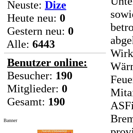
Unte
Neuste:
Dize
sowi
Heute neu:
0
betr
Gestern neu:
0
abge
Alle:
6443
Wirk
Benutzer online:
Wärm
Besucher:
190
Feue
Mitglieder:
0
Mita
Gesamt:
190
ASFi
Brem
Banner
prov