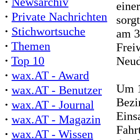
·
Newsarchiv
eine
·
Private Nachrichten
sorg
·
Stichwortsuche
am 3
·
Themen
Frei
·
Top 10
Neud
·
wax.AT - Award
Um 1
·
wax.AT - Benutzer
Bezi
·
wax.AT - Journal
Eins
·
wax.AT - Magazin
Fahr
·
wax.AT - Wissen