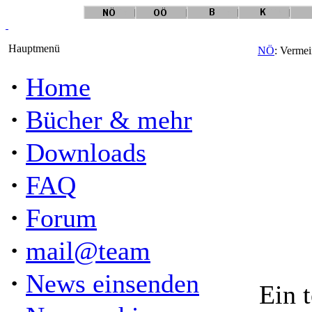
Hauptmenü
NÖ
: Verme
·
Home
·
Bücher & mehr
·
Downloads
·
FAQ
·
Forum
·
mail@team
·
News einsenden
Ein 