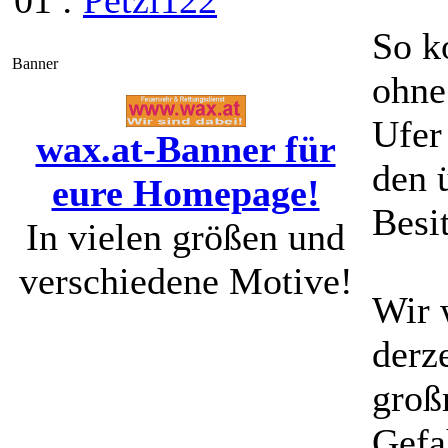
01 :
Petzi122
So k
Banner
ohne
Ufer
wax.at-Banner für
den 
eure Homepage!
Besi
In vielen größen und
verschiedene Motive!
Wir 
derz
groß
Gefa