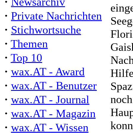
·
Newsarchiv
eing
·
Private Nachrichten
Seeg
·
Stichwortsuche
Flor
·
Themen
Gais
·
Top 10
Nach
·
wax.AT - Award
Hilf
·
wax.AT - Benutzer
Spaz
·
noch
wax.AT - Journal
Haup
·
wax.AT - Magazin
konn
·
wax.AT - Wissen