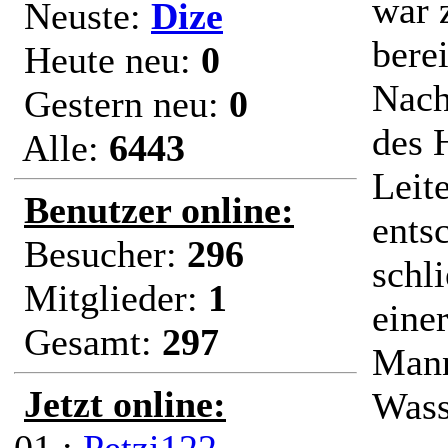
war 
Neuste:
Dize
bere
Heute neu:
0
Nach
Gestern neu:
0
des 
Alle:
6443
Leit
Benutzer online:
ents
Besucher:
296
schl
Mitglieder:
1
eine
Gesamt:
297
Mann
Jetzt online:
Wass