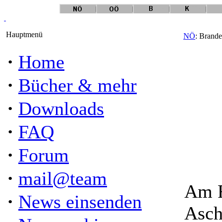
Hauptmenü
NÖ
: Brand
·
Home
·
Bücher & mehr
·
Downloads
·
FAQ
·
Forum
·
mail@team
Am F
·
News einsenden
Asch