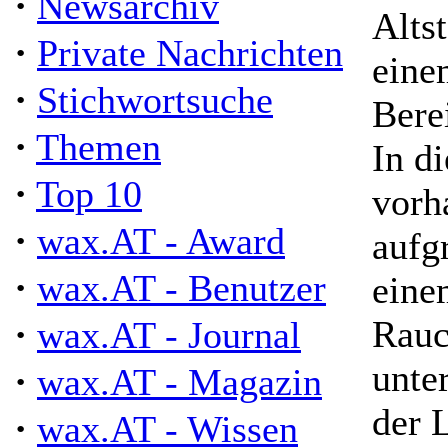
·
Newsarchiv
Alts
·
Private Nachrichten
eine
·
Stichwortsuche
Bere
·
Themen
In d
·
Top 10
vorh
·
wax.AT - Award
aufg
·
wax.AT - Benutzer
eine
·
Rauc
wax.AT - Journal
unte
·
wax.AT - Magazin
der 
·
wax.AT - Wissen