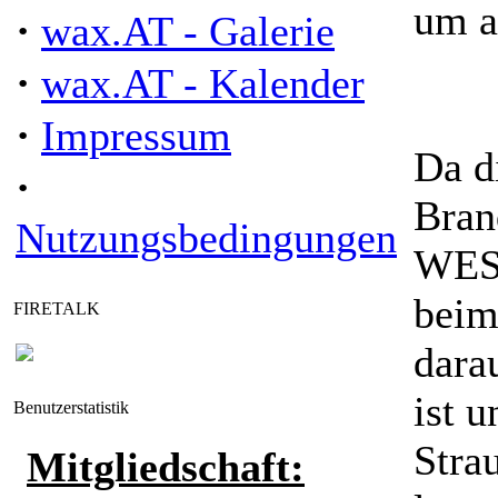
um a
·
wax.AT - Galerie
·
wax.AT - Kalender
·
Impressum
Da d
·
Bran
Nutzungsbedingungen
WEST
beim
FIRETALK
dara
ist 
Benutzerstatistik
Stra
Mitgliedschaft: