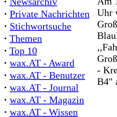
·
Am 1
Newsarchiv
Uhr 
·
Private Nachrichten
Groß
·
Stichwortsuche
Blau
·
Themen
,,Fa
·
Top 10
Groß
·
wax.AT - Award
- Kr
·
wax.AT - Benutzer
B4" 
·
wax.AT - Journal
·
wax.AT - Magazin
·
wax.AT - Wissen