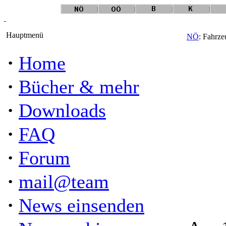
Hauptmenü
NÖ
: Fahrze
·
Home
·
Bücher & mehr
·
Downloads
·
FAQ
·
Forum
·
mail@team
·
News einsenden