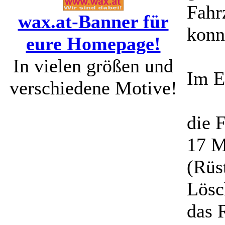
Fahr
wax.at-Banner für
konnt
eure Homepage!
In vielen größen und
Im E
verschiedene Motive!
die 
17 M
(Rüs
Lösc
das 