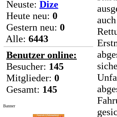
Neuste:
Dize
ausg
Heute neu:
0
auch 
Gestern neu:
0
Rett
Alle:
6443
Erst
abge
Benutzer online:
sich
Besucher:
145
Unfa
Mitglieder:
0
abge
Gesamt:
145
Fahr
Banner
gesi