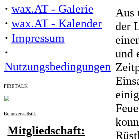
·
wax.AT - Galerie
Aus 
·
wax.AT - Kalender
der 
·
Impressum
eine
·
und 
Nutzungsbedingungen
Zeit
Eins
FIRETALK
eini
Feue
Benutzerstatistik
konn
Mitgliedschaft:
Rüst