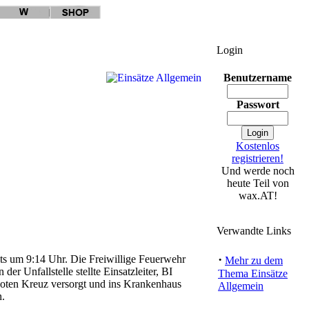
Login
Benutzername
Passwort
Kostenlos
registrieren!
Und werde noch
heute Teil von
wax.AT!
Verwandte Links
·
ts um 9:14 Uhr. Die Freiwillige Feuerwehr
Mehr zu dem
r Unfallstelle stellte Einsatzleiter, BI
Thema Einsätze
 Roten Kreuz versorgt und ins Krankenhaus
Allgemein
n.