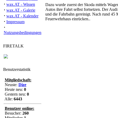
·
wax.AT - Wissen
Dazu wurde zuerst der Skoda mittels Wagen
·
Autos ihre Fahrt selbst fortsetzen. Der Au
wax.AT - Galerie
und die Fahrbahn gereinigt. Nach rund 45 M
·
wax.AT - Kalender
Feuerwehrhaus einrücken..
·
Impressum
·
Nutzungsbedingungen
FIRETALK
Benutzerstatistik
Mitgliedschaft:
Neuste:
Dize
Heute neu:
0
Gestern neu:
0
Alle:
6443
Benutzer online:
Besucher:
260
Mitglieder:
1