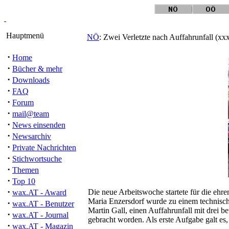
Hauptmenü
NÖ
: Zwei Verletzte nach Auffahrunfall (xx
·
Home
·
Bücher & mehr
·
Downloads
·
FAQ
·
Forum
·
mail@team
·
News einsenden
·
Newsarchiv
·
Private Nachrichten
·
Stichwortsuche
·
Themen
·
Top 10
·
Die neue Arbeitswoche startete für die eh
wax.AT - Award
Maria Enzersdorf wurde zu einem technischen
·
wax.AT - Benutzer
Martin Gall, einen Auffahrunfall mit drei 
·
wax.AT - Journal
gebracht worden. Als erste Aufgabe galt e
·
wax.AT - Magazin