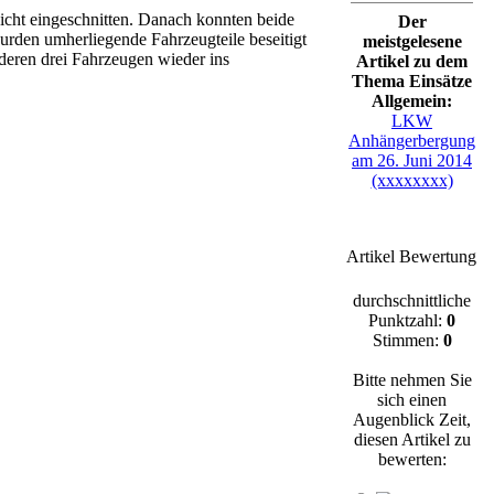
icht eingeschnitten. Danach konnten beide
Der
wurden umherliegende Fahrzeugteile beseitigt
meistgelesene
deren drei Fahrzeugen wieder ins
Artikel zu dem
Thema Einsätze
Allgemein:
LKW
Anhängerbergung
am 26. Juni 2014
(xxxxxxxx)
Artikel Bewertung
durchschnittliche
Punktzahl:
0
Stimmen:
0
Bitte nehmen Sie
sich einen
Augenblick Zeit,
diesen Artikel zu
bewerten: