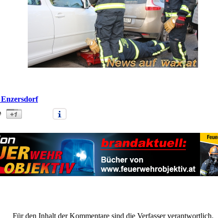
 Enzersdorf
Verletzte nach Auffahrunfall (xxx)" |
Anmelden/Neuanmeldung
|
0
Kom
Für den Inhalt der Kommentare sind die Verfasser verantwortlich.