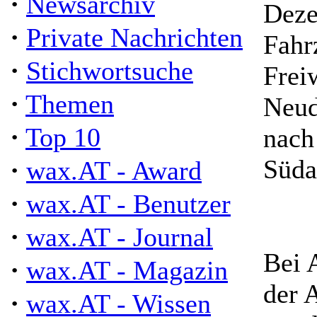
·
Newsarchiv
Deze
·
Private Nachrichten
Fahr
·
Stichwortsuche
Frei
·
Themen
Neud
·
Top 10
nach
·
Süda
wax.AT - Award
·
wax.AT - Benutzer
·
wax.AT - Journal
Bei 
·
wax.AT - Magazin
der 
·
wax.AT - Wissen