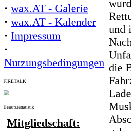
wurd
·
wax.AT - Galerie
Rettu
·
wax.AT - Kalender
und i
·
Impressum
Nach
·
Unfa
Nutzungsbedingungen
die 
Fahr
FIRETALK
Lade
Musk
Benutzerstatistik
Absc
Mitgliedschaft: