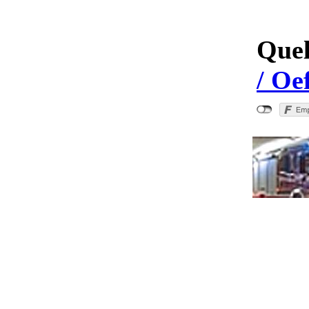
Quel
/ Oe
"Fahrz