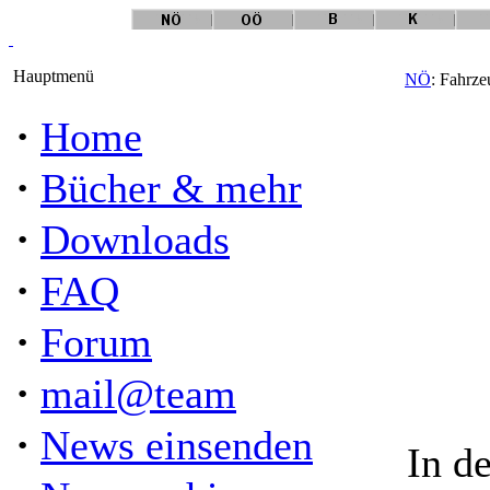
Hauptmenü
NÖ
: Fahrze
·
Home
·
Bücher & mehr
·
Downloads
·
FAQ
·
Forum
·
mail@team
·
News einsenden
In d