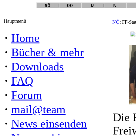
Hauptmenü
NÖ
: FF-Sta
·
Home
·
Bücher & mehr
·
Downloads
·
FAQ
·
Forum
·
mail@team
Die 
·
News einsenden
Frei