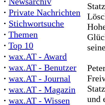
·
Newsarchiv
Statz
·
Private Nachrichten
Lösc
·
Stichwortsuche
Hohe
·
Themen
Glüc
·
Top 10
sein
·
wax.AT - Award
·
wax.AT - Benutzer
Pete
·
Frei
wax.AT - Journal
Stat
·
wax.AT - Magazin
und 
·
wax.AT - Wissen