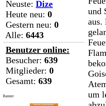
Feue
Neuste:
Dize
und 
Heute neu:
0
aus.
Gestern neu:
0
gela
Alle:
6443
Feue
Benutzer online:
Flam
Besucher:
639
beko
Mitglieder:
0
Gois
Gesamt:
639
Atem
um l
Banner
abzu