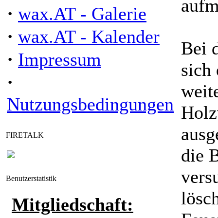
aufm
·
wax.AT - Galerie
·
wax.AT - Kalender
Bei 
·
Impressum
sich
·
weite
Nutzungsbedingungen
Holz
ausg
FIRETALK
die 
vers
Benutzerstatistik
lösc
Mitgliedschaft: