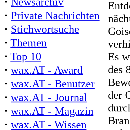
·
Newsarchiv
Entd
·
Private Nachrichten
näch
·
Stichwortsuche
Gois
·
Themen
verh
·
Top 10
Es w
·
des 
wax.AT - Award
Bewo
·
wax.AT - Benutzer
der 
·
wax.AT - Journal
durc
·
wax.AT - Magazin
Bran
·
wax.AT - Wissen