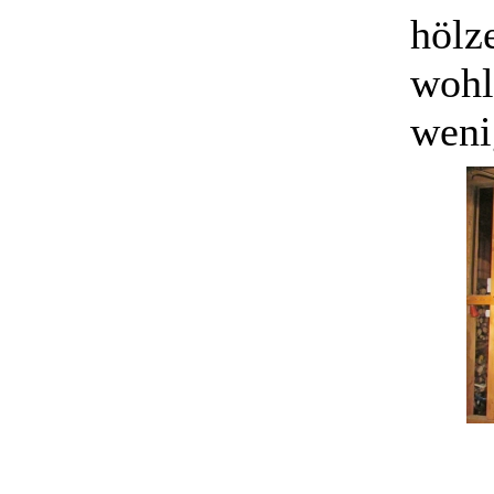
hölz
wohl
weni