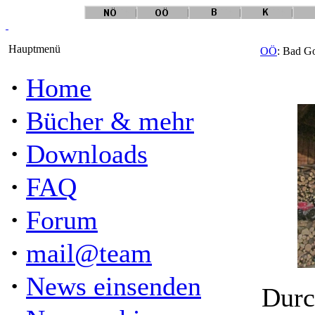
Hauptmenü
OÖ
: Bad Go
·
Home
·
Bücher & mehr
·
Downloads
·
FAQ
·
Forum
·
mail@team
·
News einsenden
Durc