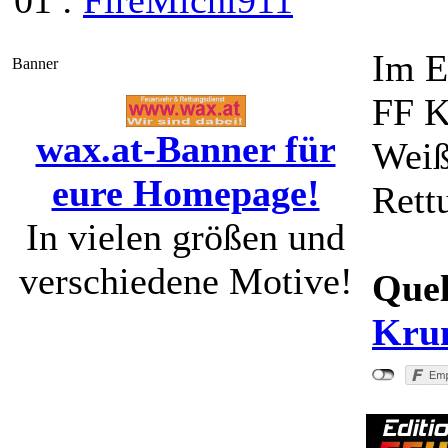
01 :
FireMichl911
Im E
Banner
FF K
wax.at-Banner für
Weiß
eure Homepage!
Rett
In vielen größen und
verschiedene Motive!
Quel
Kru