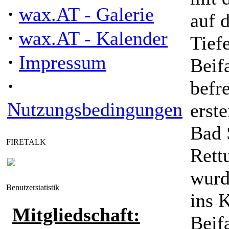
·
wax.AT - Galerie
auf 
·
wax.AT - Kalender
Tief
·
Impressum
Beif
·
befr
Nutzungsbedingungen
erst
Bad 
FIRETALK
Rett
wurd
Benutzerstatistik
ins 
Mitgliedschaft:
Beifa