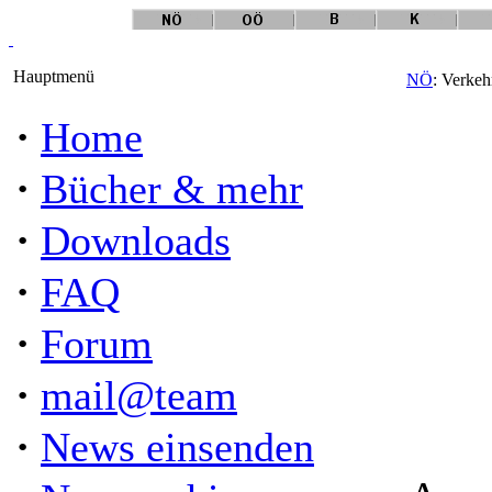
Hauptmenü
NÖ
: Verke
·
Home
·
Bücher & mehr
·
Downloads
·
FAQ
·
Forum
·
mail@team
·
News einsenden