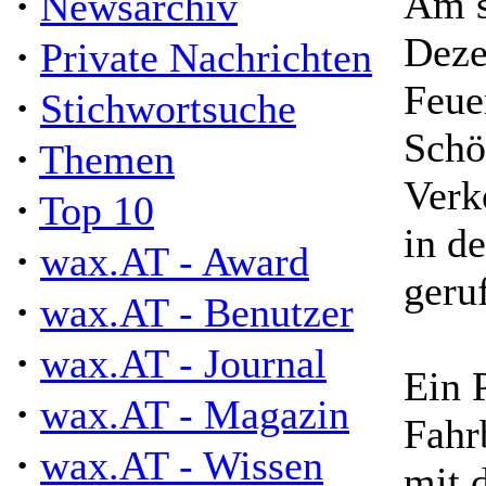
·
Am s
Newsarchiv
Deze
·
Private Nachrichten
Feue
·
Stichwortsuche
Schö
·
Themen
Verk
·
Top 10
in d
·
wax.AT - Award
geru
·
wax.AT - Benutzer
·
wax.AT - Journal
Ein 
·
wax.AT - Magazin
Fahr
·
wax.AT - Wissen
mit