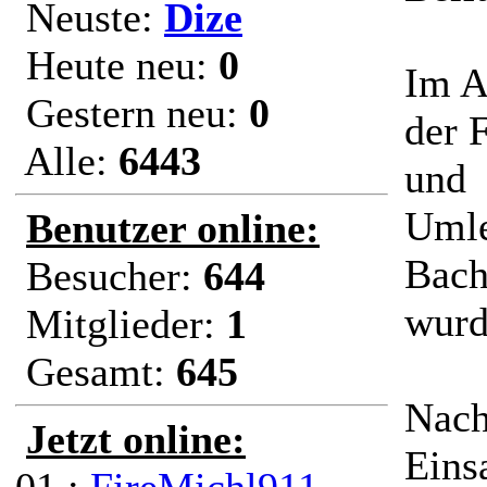
Neuste:
Dize
Heute neu:
0
Im A
Gestern neu:
0
der 
Alle:
6443
und
Umle
Benutzer online:
Bach
Besucher:
644
wurd
Mitglieder:
1
Gesamt:
645
Nach
Jetzt online:
Eins