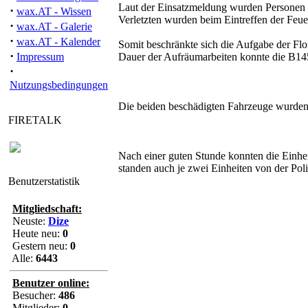
Laut der Einsatzmeldung wurden Personen b
·
wax.AT - Wissen
Verletzten wurden beim Eintreffen der Feu
·
wax.AT - Galerie
·
wax.AT - Kalender
Somit beschränkte sich die Aufgabe der Flo
·
Impressum
Dauer der Aufräumarbeiten konnte die B145
·
Nutzungsbedingungen
Die beiden beschädigten Fahrzeuge wurden 
FIRETALK
Nach einer guten Stunde konnten die Einhe
standen auch je zwei Einheiten von der Po
Benutzerstatistik
Mitgliedschaft:
Neuste:
Dize
Heute neu:
0
Gestern neu:
0
Alle:
6443
Benutzer online:
Besucher:
486
Mitglieder:
0