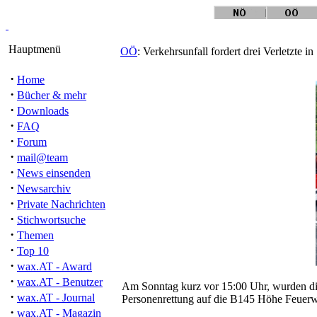
Hauptmenü
OÖ
: Verkehrsunfall fordert drei Verletzte i
·
Home
·
Bücher & mehr
·
Downloads
·
FAQ
·
Forum
·
mail@team
·
News einsenden
·
Newsarchiv
·
Private Nachrichten
·
Stichwortsuche
·
Themen
·
Top 10
·
wax.AT - Award
·
wax.AT - Benutzer
Am Sonntag kurz vor 15:00 Uhr, wurden di
·
wax.AT - Journal
Personenrettung auf die B145 Höhe Feuerw
·
wax.AT - Magazin