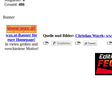
Gesamt:
486
Banner
wax.at-Banner für
Quelle und Bilder:
Christian Wacek; www
eure Homepage!
In vielen größen und
verschiedene Motive!
"Verkehrsunfa