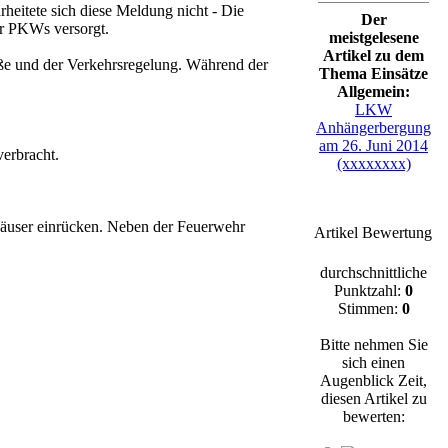
eitete sich diese Meldung nicht - Die
Der
er PKWs versorgt.
meistgelesene
Artikel zu dem
aße und der Verkehrsregelung. Während der
Thema Einsätze
Allgemein:
LKW
Anhängerbergung
am 26. Juni 2014
erbracht.
(xxxxxxxx)
ehäuser einrücken. Neben der Feuerwehr
Artikel Bewertung
durchschnittliche
Punktzahl:
0
Stimmen:
0
Bitte nehmen Sie
sich einen
Augenblick Zeit,
diesen Artikel zu
bewerten: