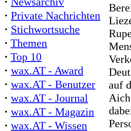
·
Newsarchiv
Bere
·
Private Nachrichten
Liez
·
Stichwortsuche
Rupe
·
Themen
Mens
·
Top 10
Verk
·
wax.AT - Award
Deut
·
wax.AT - Benutzer
auf 
·
Aich
wax.AT - Journal
dabei
·
wax.AT - Magazin
Pers
·
wax.AT - Wissen