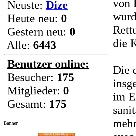
von 
Neuste:
Dize
wurd
Heute neu:
0
Rett
Gestern neu:
0
die 
Alle:
6443
Benutzer online:
Die 
Besucher:
175
insg
Mitglieder:
0
im E
Gesamt:
175
sani
mehr
Banner