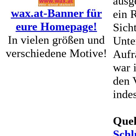
ausg
wax.at-Banner für
ein 
eure Homepage!
Sich
In vielen größen und
Unte
verschiedene Motive!
Aufr
war 
den 
inde
Quel
Schl