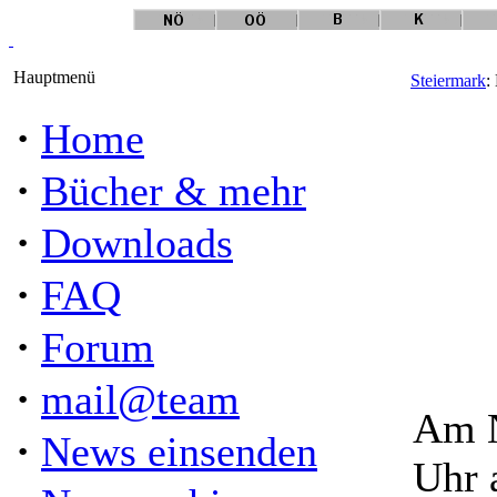
Hauptmenü
Steiermark
:
·
Home
·
Bücher & mehr
·
Downloads
·
FAQ
·
Forum
·
mail@team
Am N
·
News einsenden
Uhr 