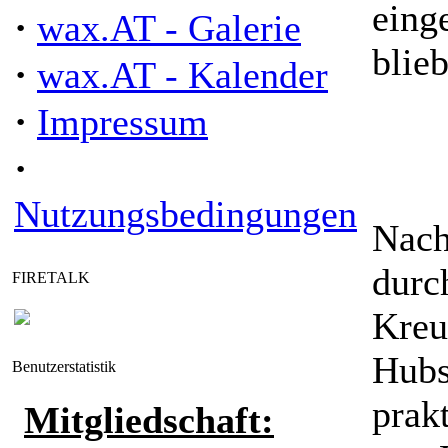
eing
·
wax.AT - Galerie
blie
·
wax.AT - Kalender
·
Impressum
·
Nutzungsbedingungen
Nach
durc
FIRETALK
Kreu
Hubs
Benutzerstatistik
prak
Mitgliedschaft: