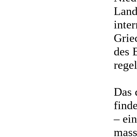
Land
inte
Grie
des 
rege
Das 
finde
– ei
mass