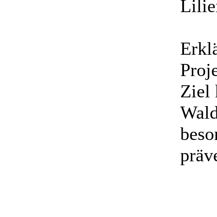
Lilie
Erkl
Proj
Ziel 
Wald
beso
präve