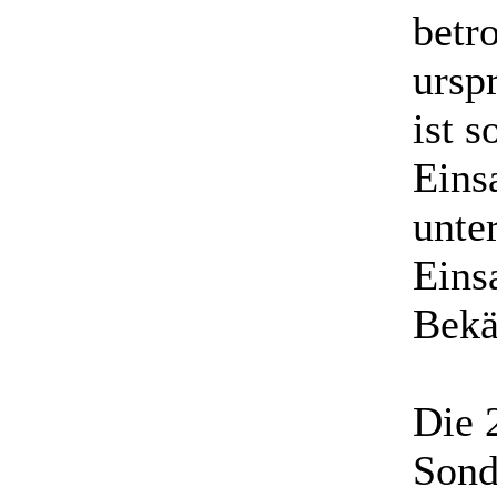
betro
ursp
ist s
Eins
unter
Einsa
Bekä
Die 
Sond