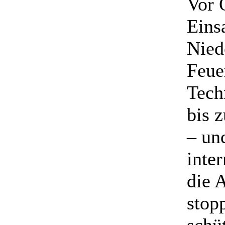
Vor 
Eins
Nied
Feue
Tech
bis 
– un
inte
die 
stop