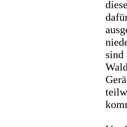
dies
dafü
ausg
nied
sind
Wald
Gerät
teil
kom