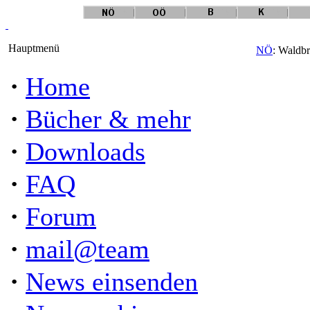
Hauptmenü
NÖ
: Waldbr
·
Home
·
Bücher & mehr
·
Downloads
·
FAQ
·
Forum
·
mail@team
·
News einsenden