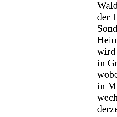
Wald
der 
Sond
Hein
wird
in Gr
wobe
in M
wech
derz