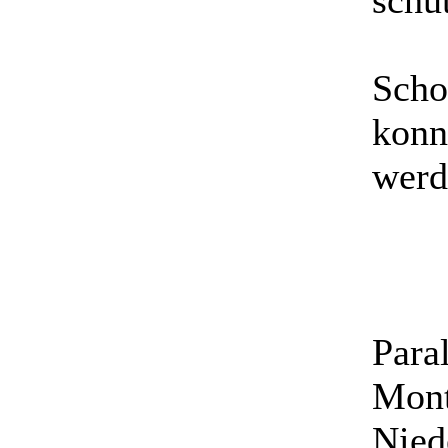
schü
Scho
konn
werd
Para
Mont
Nied