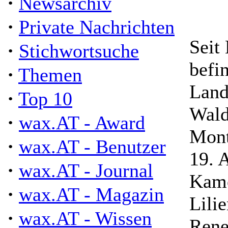
·
Newsarchiv
·
Private Nachrichten
Seit
·
Stichwortsuche
befi
·
Themen
Land
·
Top 10
Wald
·
wax.AT - Award
Mont
·
wax.AT - Benutzer
19. 
·
wax.AT - Journal
Kame
·
wax.AT - Magazin
Lilie
·
wax.AT - Wissen
Rene