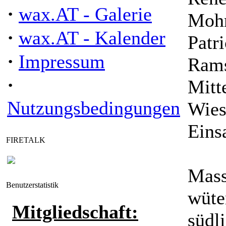
·
wax.AT - Galerie
Mohn
·
wax.AT - Kalender
Patr
·
Impressum
Rams
·
Mitt
Nutzungsbedingungen
Wies
Eins
FIRETALK
Mass
Benutzerstatistik
wüte
Mitgliedschaft:
südl