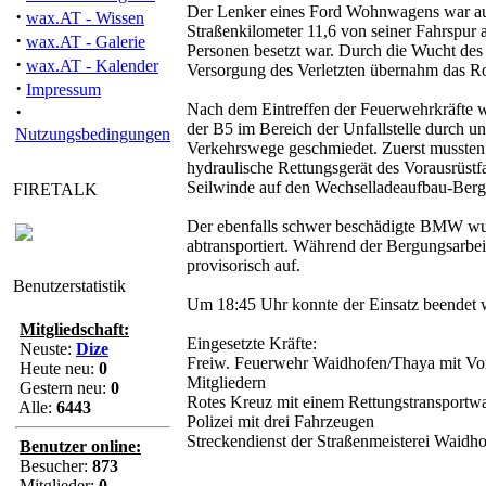
Der Lenker eines Ford Wohnwagens war au
·
wax.AT - Wissen
Straßenkilometer 11,6 von seiner Fahrspu
·
wax.AT - Galerie
Personen besetzt war. Durch die Wucht des
·
wax.AT - Kalender
Versorgung des Verletzten übernahm das R
·
Impressum
Nach dem Eintreffen der Feuerwehrkräfte wu
·
der B5 im Bereich der Unfallstelle durch u
Nutzungsbedingungen
Verkehrswege geschmiedet. Zuerst mussten
hydraulische Rettungsgerät des Vorausrüstf
Seilwinde auf den Wechselladeaufbau-Bergun
FIRETALK
Der ebenfalls schwer beschädigte BMW wurd
abtransportiert. Während der Bergungsarbei
provisorisch auf.
Benutzerstatistik
Um 18:45 Uhr konnte der Einsatz beendet w
Mitgliedschaft:
Eingesetzte Kräfte:
Neuste:
Dize
Freiw. Feuerwehr Waidhofen/Thaya mit Vora
Heute neu:
0
Mitgliedern
Gestern neu:
0
Rotes Kreuz mit einem Rettungstransportw
Alle:
6443
Polizei mit drei Fahrzeugen
Streckendienst der Straßenmeisterei Waidh
Benutzer online:
Besucher:
873
Mitglieder:
0