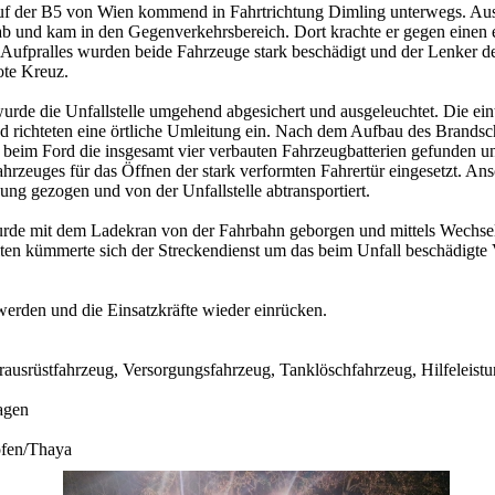
f der B5 von Wien kommend in Fahrtrichtung Dimling unterwegs. Au
r ab und kam in den Gegenverkehrsbereich. Dort krachte er gegen ei
 Aufpralles wurden beide Fahrzeuge stark beschädigt und der Lenker d
ote Kreuz.
rde die Unfallstelle umgehend abgesichert und ausgeleuchtet. Die eintr
nd richteten eine örtliche Umleitung ein. Nach dem Aufbau des Brandsc
 beim Ford die insgesamt vier verbauten Fahrzeugbatterien gefunden 
ahrzeuges für das Öffnen der stark verformten Fahrertür eingesetzt. A
g gezogen und von der Unfallstelle abtransportiert.
e mit dem Ladekran von der Fahrbahn geborgen und mittels Wechsella
ten kümmerte sich der Streckendienst um das beim Unfall beschädigte V
erden und die Einsatzkräfte wieder einrücken.
usrüstfahrzeug, Versorgungsfahrzeug, Tanklöschfahrzeug, Hilfeleist
agen
ofen/Thaya