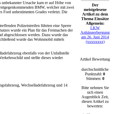
s unbekannter Ursache kam er auf Höhe von
Der
nen entgegenkommenden BMW, welcher mit zwei
meistgelesene
es Ford unbestimmten Grades verletzt. Die
Artikel zu dem
Thema Einsätze
Allgemein:
effenden Polizeistreifen führten eine Sperre
LKW
hutzes wurde ein Plan für das Freimachen der
Anhängerbergung
und abgeschlossen werden. Dazu wurde das
am 26. Juni 2014
nschließend wurde das Wohnmobil mittels
(xxxxxxxx)
defahrzeug ebenfalls von der Unfallstelle
erkehrsschild und stellte dieses wieder
Artikel Bewertung
durchschnittliche
Punktzahl:
0
Stimmen:
0
ungsfahrzeug, Wechselladefahrzeug und 14
Bitte nehmen Sie
sich einen
Augenblick Zeit,
diesen Artikel zu
bewerten: