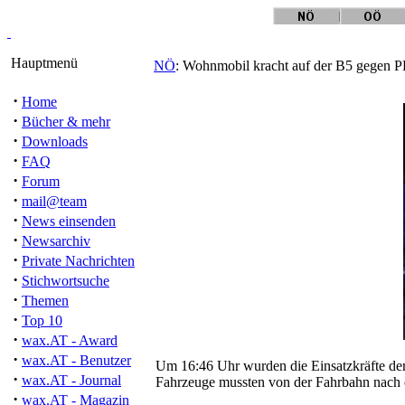
Hauptmenü
NÖ
: Wohnmobil kracht auf der B5 gegen
·
Home
·
Bücher & mehr
·
Downloads
·
FAQ
·
Forum
·
mail@team
·
News einsenden
·
Newsarchiv
·
Private Nachrichten
·
Stichwortsuche
·
Themen
·
Top 10
·
wax.AT - Award
·
wax.AT - Benutzer
Um 16:46 Uhr wurden die Einsatzkräfte der
·
wax.AT - Journal
Fahrzeuge mussten von der Fahrbahn nac
·
wax.AT - Magazin