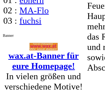
01 :
ebnerh
Feue
02 :
MA-Flo
Haup
03 :
fuchsi
mehr
das 
Banner
und 
wax.at-Banner für
sowi
eure Homepage!
Absc
In vielen größen und
verschiedene Motive!