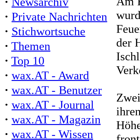
·
Am F
Newsarchiv
wurd
·
Private Nachrichten
Feue
·
Stichwortsuche
der 
·
Themen
Isch
·
Top 10
Verk
·
wax.AT - Award
·
wax.AT - Benutzer
Zwei
·
wax.AT - Journal
ihre
·
wax.AT - Magazin
Höhe
·
wax.AT - Wissen
fron