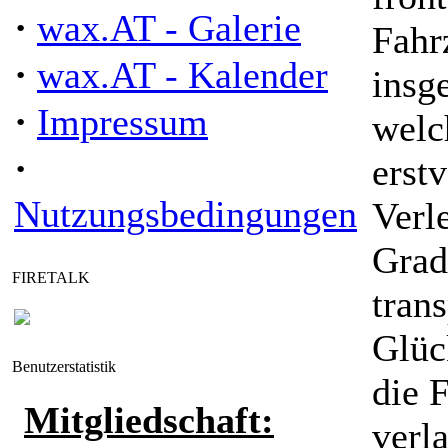
·
wax.AT - Galerie
Fahr
·
wax.AT - Kalender
insg
·
Impressum
welc
·
erst
Nutzungsbedingungen
Verl
Grad
FIRETALK
tran
Glüc
Benutzerstatistik
die 
Mitgliedschaft:
verl