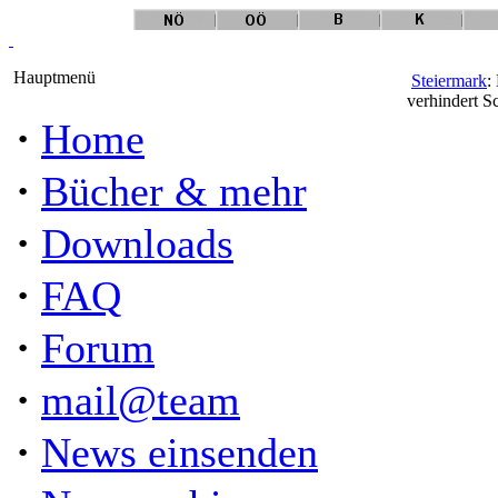
Hauptmenü
Steiermark
:
verhindert S
·
Home
·
Bücher & mehr
·
Downloads
·
FAQ
·
Forum
·
mail@team
·
News einsenden