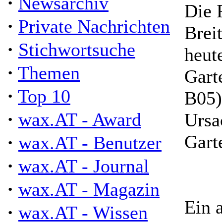
·
Newsarchiv
Die 
·
Private Nachrichten
Brei
·
Stichwortsuche
heut
·
Themen
Gart
·
Top 10
B05)
·
wax.AT - Award
Ursa
·
Gart
wax.AT - Benutzer
·
wax.AT - Journal
·
wax.AT - Magazin
Ein 
·
wax.AT - Wissen