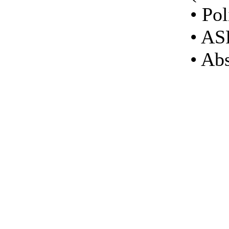
• Pol
• A
• Ab