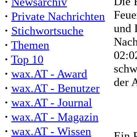
·
Die 
Newsarchiv
Feue
·
Private Nachrichten
und 
·
Stichwortsuche
Nach
·
Themen
02:0
·
Top 10
schw
·
wax.AT - Award
der 
·
wax.AT - Benutzer
·
wax.AT - Journal
·
wax.AT - Magazin
·
wax.AT - Wissen
Ein 