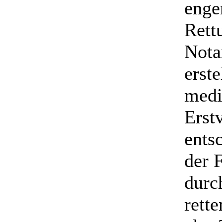
enge
Rett
Nota
erste
medi
Erst
ents
der 
durc
rette