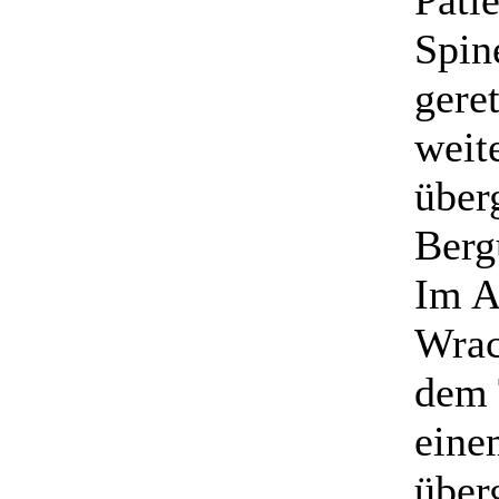
Patie
Spin
gere
weit
über
Berg
Im A
Wrac
dem 
eine
über