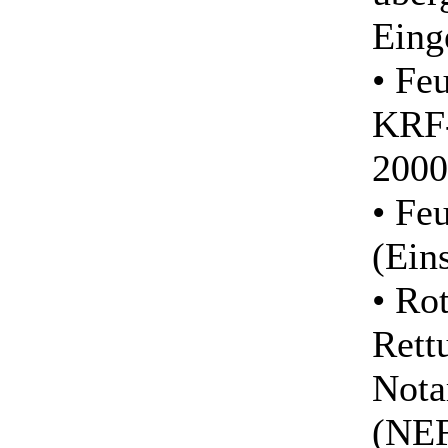
Eing
• Fe
KRF-
2000
• Fe
(Ein
• Ro
Rett
Nota
(NE