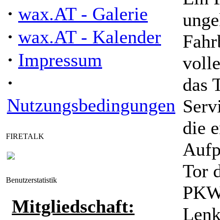
·
wax.AT - Galerie
unge
·
wax.AT - Kalender
Fahr
·
Impressum
voll
·
das 
Nutzungsbedingungen
Serv
die 
FIRETALK
Aufp
Tor 
Benutzerstatistik
PKW 
Mitgliedschaft:
Lenk