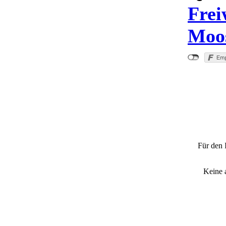
Frei
Moo
"Schw
Südau
Für den 
Keine 