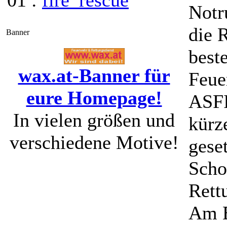
01 :
fire_rescue
Notr
die 
Banner
best
wax.at-Banner für
Feue
eure Homepage!
ASF
In vielen größen und
kürz
verschiedene Motive!
geset
Scho
Rett
Am E