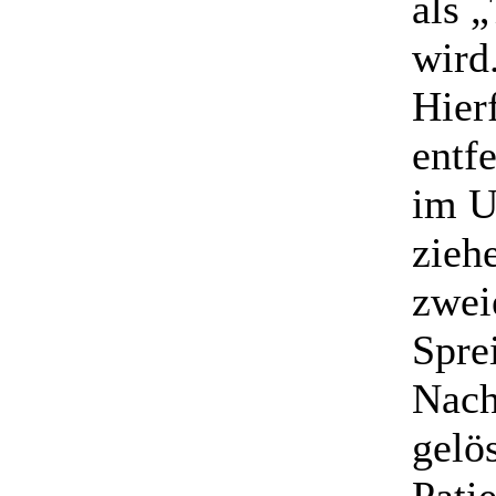
als 
wird
Hier
entf
im U
zieh
zwei
Spre
Nach
gelö