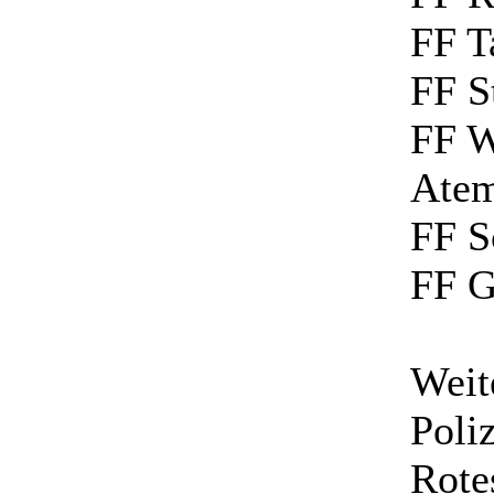
FF T
FF S
FF W
Atem
FF S
FF G
Weit
Poli
Rote