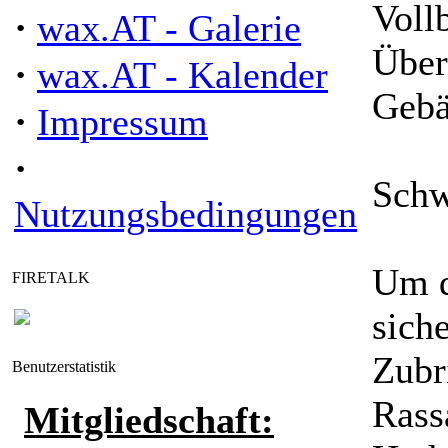
Voll
·
wax.AT - Galerie
Über
·
wax.AT - Kalender
Gebä
·
Impressum
·
Schw
Nutzungsbedingungen
Um d
FIRETALK
sich
Zubr
Benutzerstatistik
Rass
Mitgliedschaft: