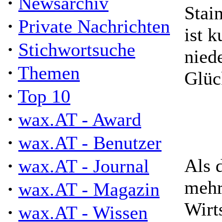
·
Newsarchiv
Stai
·
Private Nachrichten
ist 
·
Stichwortsuche
nied
·
Themen
Glüc
·
Top 10
·
wax.AT - Award
·
wax.AT - Benutzer
·
Als 
wax.AT - Journal
mehr
·
wax.AT - Magazin
Wirt
·
wax.AT - Wissen