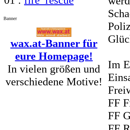
01 :
fire_rescue
werd
Scha
Banner
Poli
Glüc
wax.at-Banner für
eure Homepage!
Im E
In vielen größen und
Eins
verschiedene Motive!
Frei
FF F
FF Gr
FF R