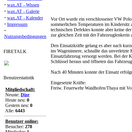
·
wax.AT - Wissen
·
wax.AT - Galerie
·
wax.AT - Kalender
Vor Ort wurde ein verschlossener VW Polo 
·
Impressum
sommerlichen Temperaturen im Kindersitz a
technischen Defektes konnte aber keine der
·
zur gleichen Zeit mit der Fahrzeuglenkerin
Nutzungsbedingungen
Den Einsatzkräfte gelang es aber nach kurz
ins Wageninnere, schnallte das unverletzte
FIRETALK
Einsatzfahrzeug versorgt werden. Bei der 
Schlüssel heraus und öffneten das Fahrzeug
Nach 40 Minuten konnte der Einsatz erfolgr
Benutzerstatistik
Eingesetzte Kräfte:
Freiw. Feuerwehr Waidhofen/Thaya mit Vor
Mitgliedschaft:
Neuste:
Dize
Heute neu:
0
Gestern neu:
0
Alle:
6443
Benutzer online:
Besucher:
278
Mitglieder:
1