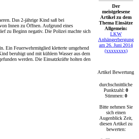
Der
meistgelesene
Artikel zu dem
eren. Das 2-jährige Kind saß bei
Thema Einsätze
 von Innen zu Öffnen. Aufgrund eines
Allgemein:
ef zu Beginn negativ. Die Polizei machte sich
LKW
Anhängerbergung
am 26. Juni 2014
eln. Ein Feuerwehrmitglied kletterte umgehend
(xxxxxxxx)
s Kind beruhigt und mit kühlem Wasser aus dem
efunden werden. Die Einsatzkräfte holten den
Artikel Bewertung
durchschnittliche
Punktzahl:
0
Stimmen:
0
Bitte nehmen Sie
sich einen
Augenblick Zeit,
diesen Artikel zu
bewerten: