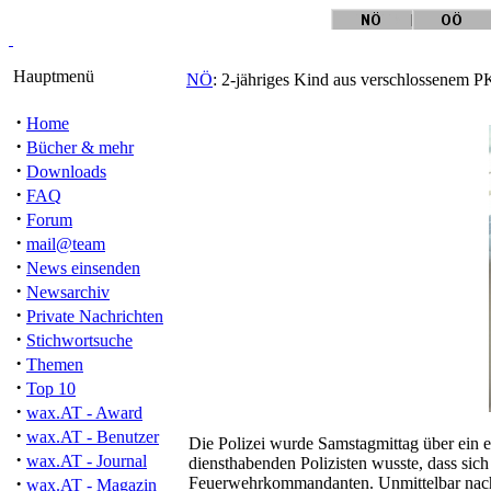
Hauptmenü
NÖ
: 2-jähriges Kind aus verschlossenem P
·
Home
·
Bücher & mehr
·
Downloads
·
FAQ
·
Forum
·
mail@team
·
News einsenden
·
Newsarchiv
·
Private Nachrichten
·
Stichwortsuche
·
Themen
·
Top 10
·
wax.AT - Award
·
wax.AT - Benutzer
Die Polizei wurde Samstagmittag über ein 
·
wax.AT - Journal
diensthabenden Polizisten wusste, dass sic
·
Feuerwehrkommandanten. Unmittelbar nach 
wax.AT - Magazin