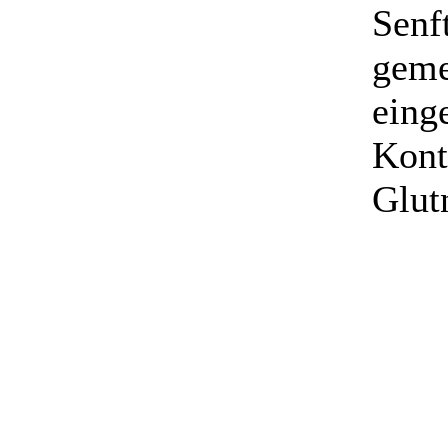
Senf
geme
eing
Kont
Glut