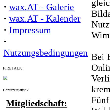
glei
·
wax.AT - Galerie
Bilda
·
wax.AT - Kalender
Nutz
·
Impressum
Wim
·
Nutzungsbedingungen
Bei 
Onli
FIRETALK
Verl
krem
Benutzerstatistik
Fünf
Mitgliedschaft: