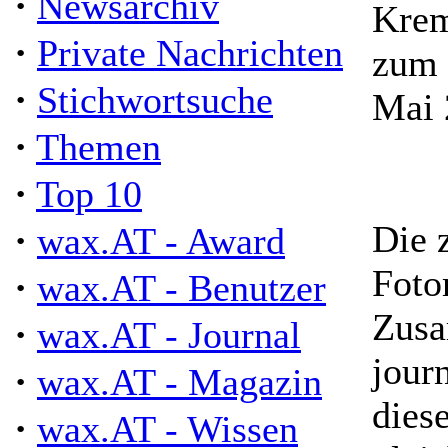
·
Newsarchiv
Krem
·
Private Nachrichten
zum 
·
Stichwortsuche
Mai 
·
Themen
·
Top 10
·
Die 
wax.AT - Award
Foto
·
wax.AT - Benutzer
Zusa
·
wax.AT - Journal
jour
·
wax.AT - Magazin
dies
·
wax.AT - Wissen