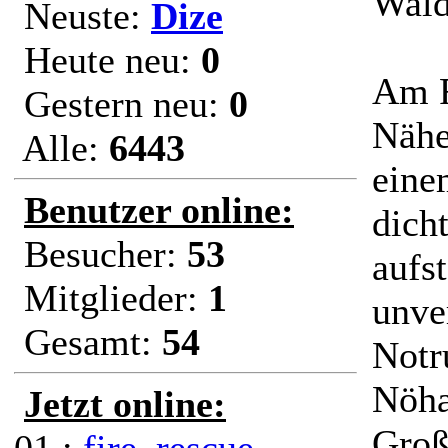
Wald
Neuste:
Dize
Heute neu:
0
Am F
Gestern neu:
0
Nähe
Alle:
6443
eine
Benutzer online:
dich
Besucher:
53
aufs
Mitglieder:
1
unve
Gesamt:
54
Notr
Nöha
Jetzt online:
Groß