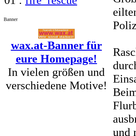
01 :
fire_rescue
eilt
Banner
Poli
wax.at-Banner für
Rasc
eure Homepage!
durch
In vielen größen und
Einsa
verschiedene Motive!
Beim
Flur
ausb
und 