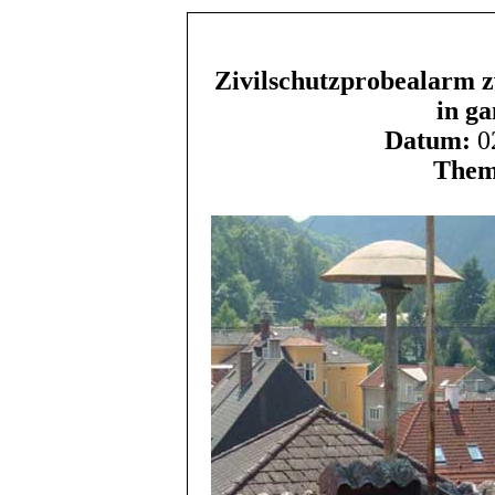
Zivilschutzprobealarm z
in ga
Datum:
02
Them