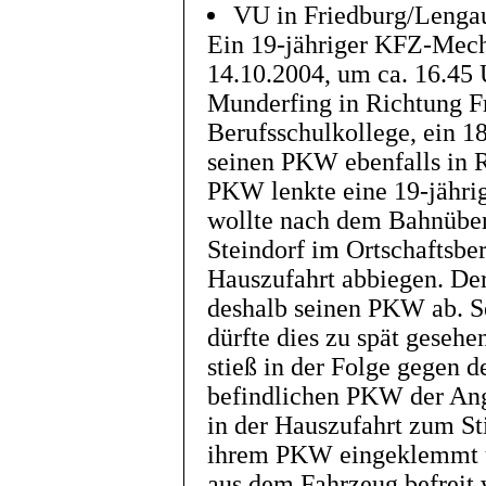
VU in Friedburg/Lenga
Ein 19-jähriger KFZ-Mech
14.10.2004, um ca. 16.45
Munderfing in Richtung Fr
Berufsschulkollege, ein 1
seinen PKW ebenfalls in 
PKW lenkte eine 19-jähri
wollte nach dem Bahnüber
Steindorf im Ortschaftsber
Hauszufahrt abbiegen. Der
deshalb seinen PKW ab. S
dürfte dies zu spät gesehe
stieß in der Folge gegen 
befindlichen PKW der Ang
in der Hauszufahrt zum Sti
ihrem PKW eingeklemmt u
aus dem Fahrzeug befreit 