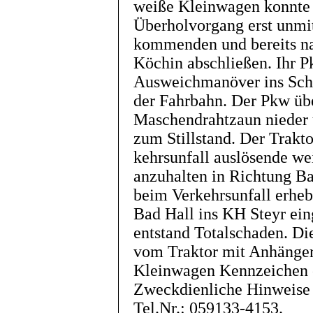
weiße Kleinwagen konnte 
Überholvorgang erst unmi
kommenden und bereits na
Köchin abschließen. Ihr 
Ausweichmanöver ins Schle
der Fahrbahn. Der Pkw übe
Maschendrahtzaun nieder 
zum Stillstand. Der Trakt
kehrsunfall auslösende w
anzuhalten in Richtung Ba
beim Verkehrsunfall erheb
Bad Hall ins KH Steyr ein
entstand Totalschaden. D
vom Traktor mit Anhänger
Kleinwagen Kennzeichen 
Zweckdienliche Hinweise b
Tel.Nr.: 059133-4153.