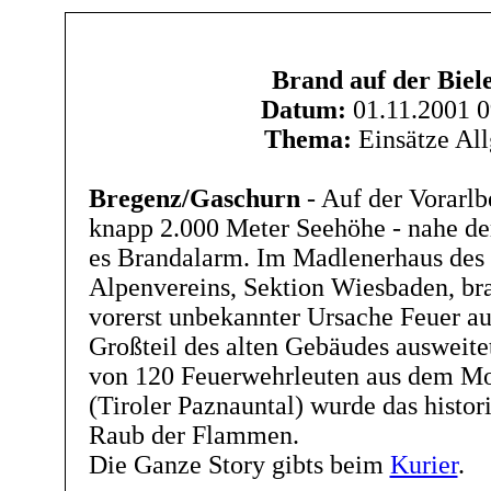
Brand auf der Biel
Datum:
01.11.2001 0
Thema:
Einsätze Al
Bregenz/Gaschurn
- Auf der Vorarlb
knapp 2.000 Meter Seehöhe - nahe der
es Brandalarm. Im Madlenerhaus des
Alpenvereins, Sektion Wiesbaden, br
vorerst unbekannter Ursache Feuer aus
Großteil des alten Gebäudes ausweitet
von 120 Feuerwehrleuten aus dem Mo
(Tiroler Paznauntal) wurde das histor
Raub der Flammen.
Die Ganze Story gibts beim
Kurier
.