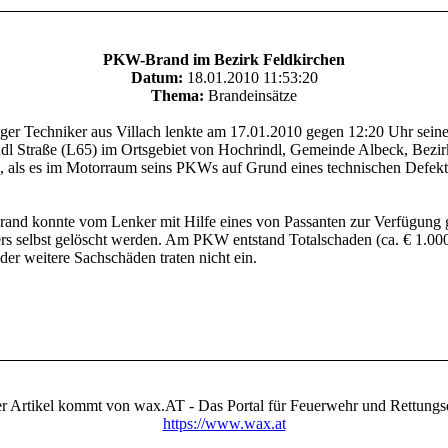
PKW-Brand im Bezirk Feldkirchen
Datum:
18.01.2010 11:53:20
Thema:
Brandeinsätze
iger Techniker aus Villach lenkte am 17.01.2010 gegen 12:20 Uhr sei
dl Straße (L65) im Ortsgebiet von Hochrindl, Gemeinde Albeck, Bezir
, als es im Motorraum seins PKWs auf Grund eines technischen Defek
and konnte vom Lenker mit Hilfe eines von Passanten zur Verfügung g
rs selbst gelöscht werden. Am PKW entstand Totalschaden (ca. € 1.000,
der weitere Sachschäden traten nicht ein.
D
r Artikel kommt von wax.AT - Das Portal für Feuerwehr und Rettungs
https://www.wax.at