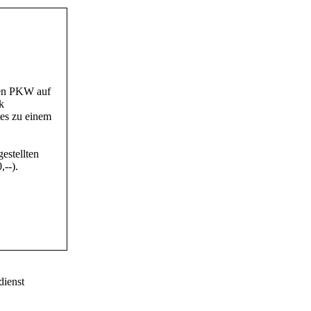
nen PKW auf
k
tes zu einem
estellten
--).
dienst