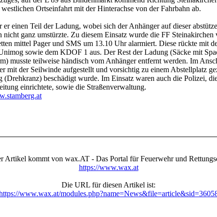
r westlichen Ortseinfahrt mit der Hinterachse von der Fahrbahn ab.
r er einen Teil der Ladung, wobei sich der Anhänger auf dieser abstütz
 nicht ganz umstürzte. Zu diesem Einsatz wurde die FF Steinakirchen 
ten mittel Pager und SMS um 13.10 Uhr alarmiert. Diese rückte mit 
Unimog sowie dem KDOF 1 aus. Der Rest der Ladung (Säcke mit Spa
rm) musste teilweise händisch vom Anhänger entfernt werden. Im Ansc
r mit der Seilwinde aufgestellt und vorsichtig zu einem Abstellplatz g
 (Drehkranz) beschädigt wurde. Im Einsatz waren auch die Polizei, die
itung einrichtete, sowie die Straßenverwaltung.
.stamberg.at
r Artikel kommt von wax.AT - Das Portal für Feuerwehr und Rettungs
https://www.wax.at
Die URL für diesen Artikel ist:
https://www.wax.at/modules.php?name=News&file=article&sid=3605