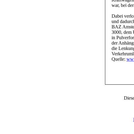
war, bei de
Dabei verlo
und dadurch
BAZ Amstet
3000, dem 
in Pulverfo
der Anhänge
die Lenkung
Verkehrumle
Quelle:
www
Diese