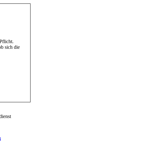
flicht.
ob sich die
dienst
4